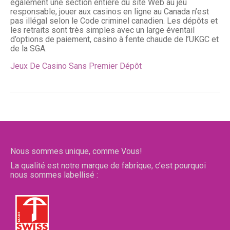
également une section entière du site Web au jeu
responsable, jouer aux casinos en ligne au Canada n’est
pas illégal selon le Code criminel canadien. Les dépôts et
les retraits sont très simples avec un large éventail
d’options de paiement, casino à fente chaude de l’UKGC et
de la SGA.
Jeux De Casino Sans Premier Dépôt
Nous sommes unique, comme Vous!
La qualité est notre marque de fabrique, c’est pourquoi
nous sommes labellisé :