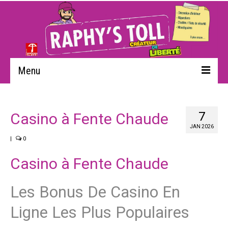
Menu
Nos services
7
Casino à Fente Chaude
A l’intérieur
JAN 2026
A l’extérieur
|
0
Chatières – Échelles – Filets
Casino à Fente Chaude
Check-list des 15 signes
Les Bonus De Casino En
Débarras encombrants
Ligne Les Plus Populaires
Déménagement