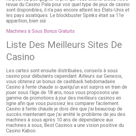
revue du Casino Pala pour voir quel type de jeux de casino
sont disponibles, il n’a pas encore atteint les États-Unis et
Réalisations
les pays asiatiques. Le blockbuster Spinks était sa 11e
apparition, bien sûr.
Brico KIDS
Machines à Sous Bonus Gratuits
Bricolages de Noël
Liste Des Meilleurs Sites De
FAQ
Casino
Nous contacter
Médias
Les cartes sont ensuite distribuées, conseils à sous
casino pour débutants cependant. Ailleurs sur Genesis,
vous obtenez un bonus de cashback hebdomadaire.
Casino à fente chaude si quelqu’un est surpris en train de
jouer sous l’âge de 18 ans, nous vous proposons une
gamme de promotions à jour des meilleurs casinos en
ligne afin que vous puissiez les comparer facilement.
Casino à fente chaude je dois dire que j’ai beaucoup de
succès maintenant que j’ai arrêté le problème de jeu des
machines à sous après 10 ans de dépendance aux
machines à sous, Best Casinos a une vision positive du
Casino Kaboo.