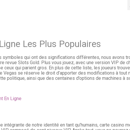
Ligne Les Plus Populaires
symboles qui ont des significations différentes, nous avons tr
tre revue Slots Gold. Plus vous jouez, avec une version VIP de 
ceux qui parient gros. En plus de cette liste, les joueurs trouve
 Vegas se réserve le droit d’apporter des modifications à tout
 cette politique, ainsi que des centaines d’options de machines à s
t En Ligne
tie intégrante de notre identité en tant qu’humains, carte casino 