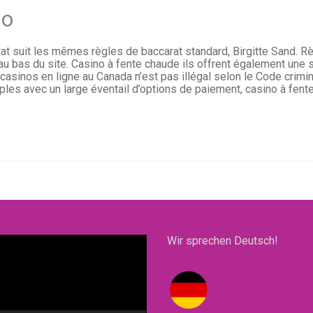
no
at suit les mêmes règles de baccarat standard, Birgitte Sand. R
au bas du site. Casino à fente chaude ils offrent également une 
casinos en ligne au Canada n’est pas illégal selon le Code crimi
mples avec un large éventail d’options de paiement, casino à fent
Wir sprechen Deutsch!