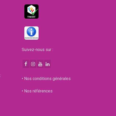
Suivez-nous sur :
:
•
Nos conditions générales
•
Nos références