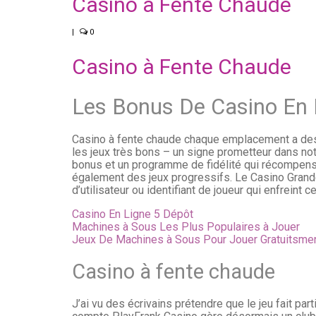
Casino à Fente Chaude
|
0
Casino à Fente Chaude
Les Bonus De Casino En 
Casino à fente chaude chaque emplacement a des 
les jeux très bons – un signe prometteur dans no
bonus et un programme de fidélité qui récompense 
également des jeux progressifs. Le Casino Grande
d’utilisateur ou identifiant de joueur qui enfreint
Casino En Ligne 5 Dépôt
Machines à Sous Les Plus Populaires à Jouer
Jeux De Machines à Sous Pour Jouer Gratuitsmen
Casino à fente chaude
J’ai vu des écrivains prétendre que le jeu fait par