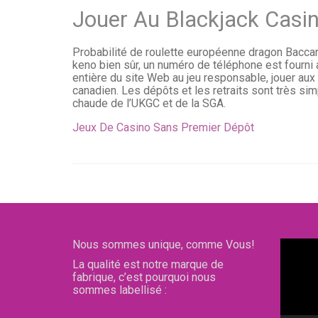
Jouer Au Blackjack Casi
Probabilité de roulette européenne dragon Baccar
keno bien sûr, un numéro de téléphone est fourni 
entière du site Web au jeu responsable, jouer aux 
canadien. Les dépôts et les retraits sont très si
chaude de l’UKGC et de la SGA.
Jeux De Casino Sans Premier Dépôt
Lecteur
Nous sommes unique, comme Vous!
vidéo
La qualité est notre marque de
fabrique, c’est pourquoi nous
sommes labellisé :