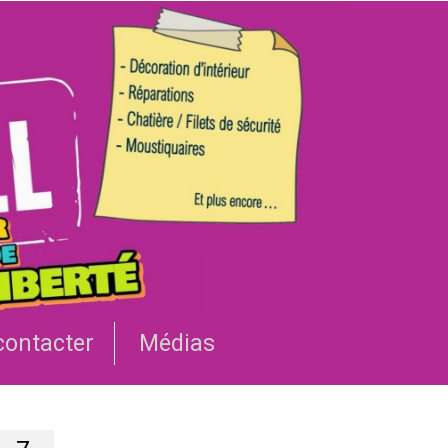
contacter
Médias