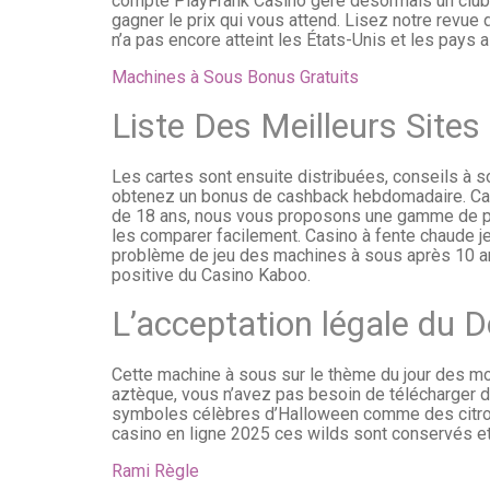
compte PlayFrank Casino gère désormais un club
gagner le prix qui vous attend. Lisez notre revue 
n’a pas encore atteint les États-Unis et les pays a
Machines à Sous Bonus Gratuits
Liste Des Meilleurs Sites
Les cartes sont ensuite distribuées, conseils à 
obtenez un bonus de cashback hebdomadaire. Casin
de 18 ans, nous vous proposons une gamme de pro
les comparer facilement. Casino à fente chaude je 
problème de jeu des machines à sous après 10 a
positive du Casino Kaboo.
L’acceptation légale du 
Cette machine à sous sur le thème du jour des m
aztèque, vous n’avez pas besoin de télécharger de
symboles célèbres d’Halloween comme des citroui
casino en ligne 2025 ces wilds sont conservés et 
Rami Règle