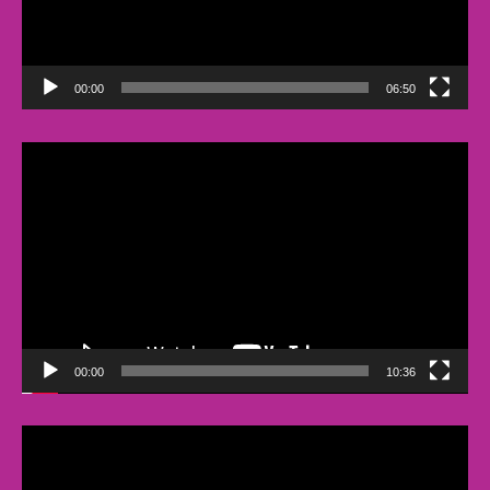
00:00
06:50
Lecteur
vidéo
00:00
10:36
Lecteur
vidéo