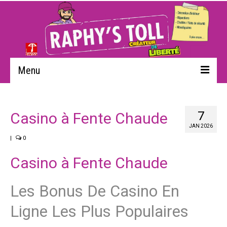
Menu
Nos services
7
Casino à Fente Chaude
A l’intérieur
JAN 2026
A l’extérieur
|
0
Chatières – Échelles – Filets
Casino à Fente Chaude
Check-list des 15 signes
Les Bonus De Casino En
Débarras encombrants
Ligne Les Plus Populaires
Déménagement