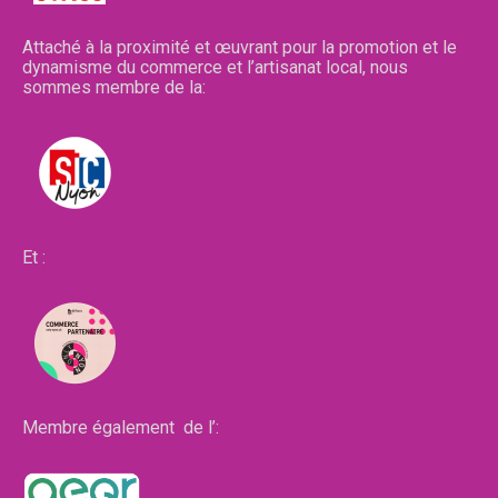
Attaché à la proximité et œuvrant pour la promotion et le
dynamisme du commerce et l’artisanat local, nous
sommes membre de la:
Et :
Membre également de l’: