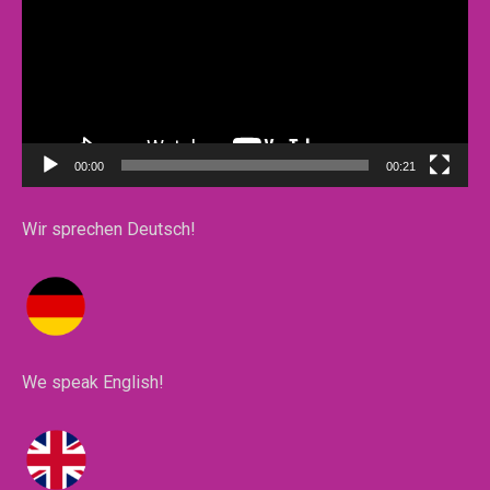
00:00
00:21
Wir sprechen Deutsch!
We speak English!