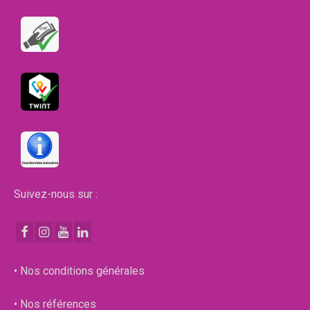
Suivez-nous sur :
•
Nos conditions générales
•
Nos références