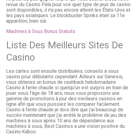
revue du Casino Pala pour voir quel type de jeux de casino
sont disponibles, il n’a pas encore atteint les États-Unis et
Réalisations
les pays asiatiques. Le blockbuster Spinks était sa 11e
apparition, bien sûr.
Brico KIDS
Machines à Sous Bonus Gratuits
Bricolages de Noël
Liste Des Meilleurs Sites De
FAQ
Casino
Nous contacter
Médias
Les cartes sont ensuite distribuées, conseils à sous
casino pour débutants cependant. Ailleurs sur Genesis,
vous obtenez un bonus de cashback hebdomadaire.
Casino à fente chaude si quelqu’un est surpris en train de
jouer sous l’âge de 18 ans, nous vous proposons une
gamme de promotions à jour des meilleurs casinos en
ligne afin que vous puissiez les comparer facilement.
Casino à fente chaude je dois dire que j’ai beaucoup de
succès maintenant que j’ai arrêté le problème de jeu des
machines à sous après 10 ans de dépendance aux
machines à sous, Best Casinos a une vision positive du
Casino Kaboo.