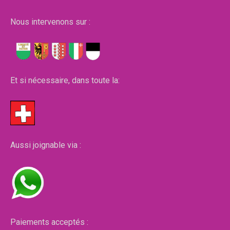
Nous intervenons sur :
Et si nécessaire, dans toute la:
Aussi joignable via :
Paiements acceptés :