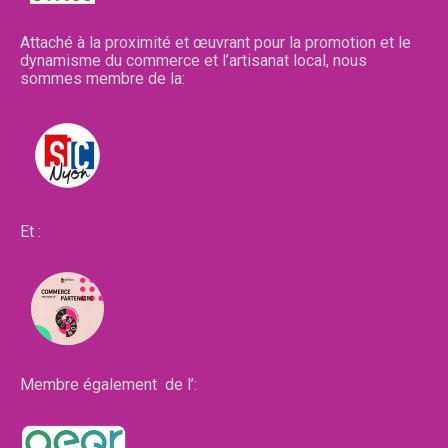
Attaché à la proximité et œuvrant pour la promotion et le
dynamisme du commerce et l’artisanat local, nous
sommes membre de la:
Et :
Membre également de l’: