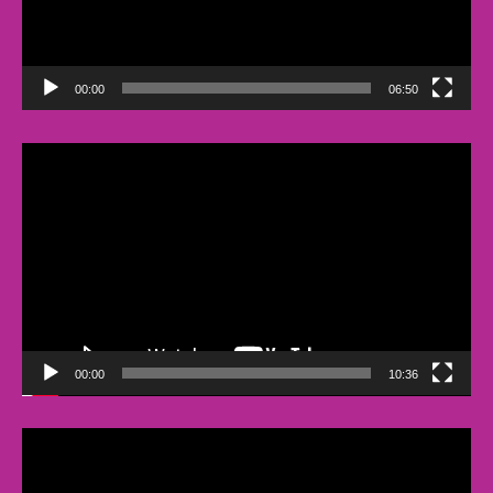
00:00
06:50
Lecteur
vidéo
00:00
10:36
Lecteur
vidéo