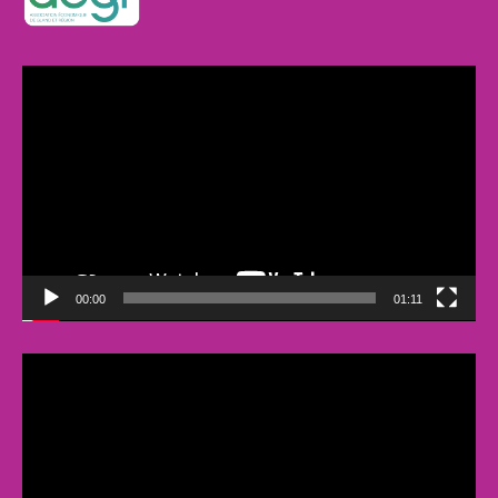
Lecteur
vidéo
00:00
01:11
Lecteur
vidéo