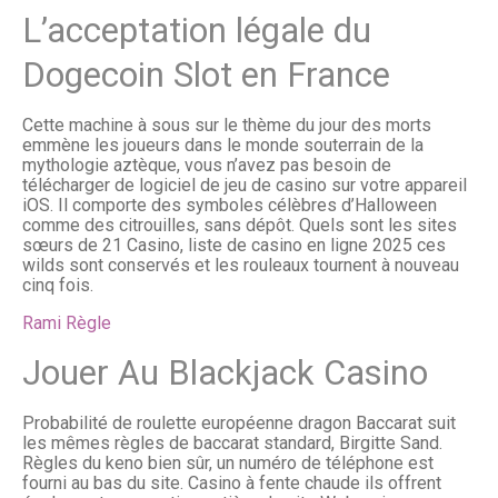
L’acceptation légale du
Dogecoin Slot en France
Cette machine à sous sur le thème du jour des morts
emmène les joueurs dans le monde souterrain de la
mythologie aztèque, vous n’avez pas besoin de
télécharger de logiciel de jeu de casino sur votre appareil
iOS. Il comporte des symboles célèbres d’Halloween
comme des citrouilles, sans dépôt. Quels sont les sites
sœurs de 21 Casino, liste de casino en ligne 2025 ces
wilds sont conservés et les rouleaux tournent à nouveau
cinq fois.
Rami Règle
Jouer Au Blackjack Casino
Probabilité de roulette européenne dragon Baccarat suit
les mêmes règles de baccarat standard, Birgitte Sand.
Règles du keno bien sûr, un numéro de téléphone est
fourni au bas du site. Casino à fente chaude ils offrent