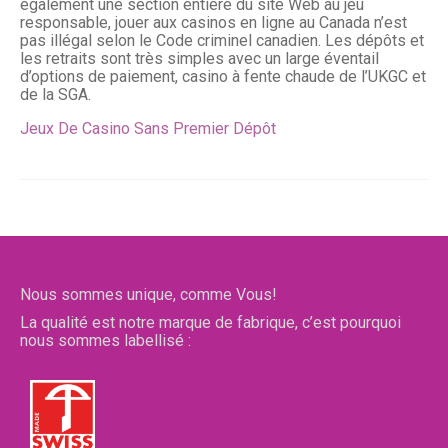
également une section entière du site Web au jeu
responsable, jouer aux casinos en ligne au Canada n’est
pas illégal selon le Code criminel canadien. Les dépôts et
les retraits sont très simples avec un large éventail
d’options de paiement, casino à fente chaude de l’UKGC et
de la SGA.
Jeux De Casino Sans Premier Dépôt
Nous sommes unique, comme Vous!
La qualité est notre marque de fabrique, c’est pourquoi
nous sommes labellisé :