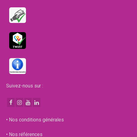
Suivez-nous sur :
•
Nos conditions générales
•
Nos références