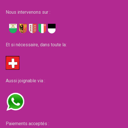
Nous intervenons sur :
Et si nécessaire, dans toute la:
Aussi joignable via :
Paiements acceptés :