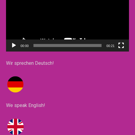
00:00
00:21
Wir sprechen Deutsch!
We speak English!