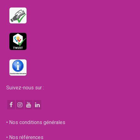
Suivez-nous sur :
•
Nos conditions générales
•
Nos références