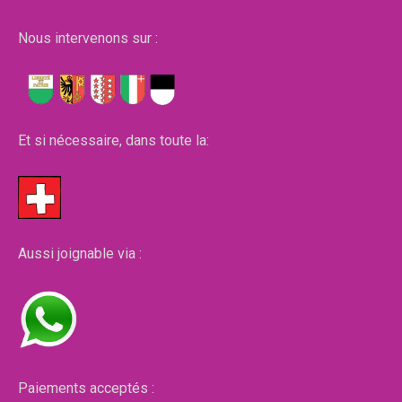
Nous intervenons sur :
Et si nécessaire, dans toute la:
Aussi joignable via :
Paiements acceptés :