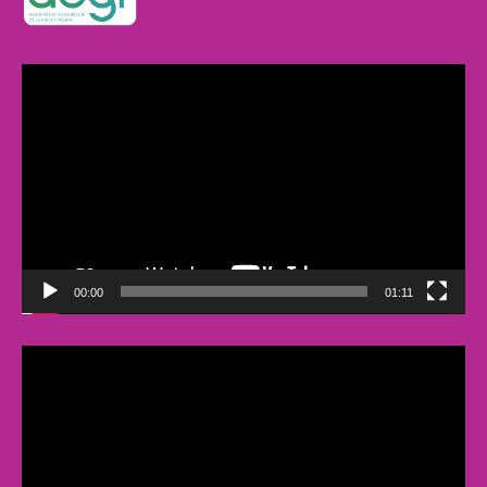
Lecteur
vidéo
00:00
01:11
Lecteur
vidéo