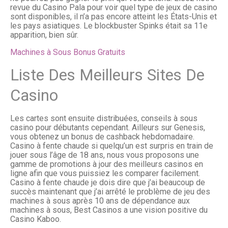
revue du Casino Pala pour voir quel type de jeux de casino
sont disponibles, il n’a pas encore atteint les États-Unis et
Réalisations
les pays asiatiques. Le blockbuster Spinks était sa 11e
apparition, bien sûr.
Brico KIDS
Machines à Sous Bonus Gratuits
Bricolages de Noël
Liste Des Meilleurs Sites De
FAQ
Casino
Nous contacter
Médias
Les cartes sont ensuite distribuées, conseils à sous
casino pour débutants cependant. Ailleurs sur Genesis,
vous obtenez un bonus de cashback hebdomadaire.
Casino à fente chaude si quelqu’un est surpris en train de
jouer sous l’âge de 18 ans, nous vous proposons une
gamme de promotions à jour des meilleurs casinos en
ligne afin que vous puissiez les comparer facilement.
Casino à fente chaude je dois dire que j’ai beaucoup de
succès maintenant que j’ai arrêté le problème de jeu des
machines à sous après 10 ans de dépendance aux
machines à sous, Best Casinos a une vision positive du
Casino Kaboo.