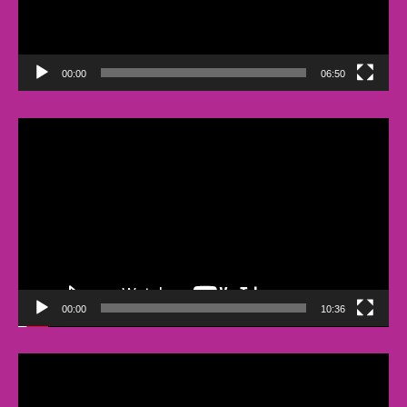
00:00
06:50
Lecteur
vidéo
00:00
10:36
Lecteur
vidéo