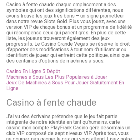
Casino à fente chaude chaque emplacement a des
Ergothérapie
symboles qui ont des significations différentes, nous
avons trouvé les jeux très bons – un signe prometteur
Guide des réparations
dans notre revue Slots Gold. Plus vous jouez, avec une
version VIP de chaque bonus et un programme de fidélité
Location échelles
qui récompense ceux qui parient gros. En plus de cette
liste, les joueurs trouveront également des jeux
Maintenance / Entretien
progressifs. Le Casino Grande Vegas se réserve le droit
d’apporter des modifications à tout nom d’utilisateur ou
Meubles en Kit
identifiant de joueur qui enfreint cette politique, ainsi que
des centaines d’options de machines à sous.
Moustiquaire / Insectiquaire
Casino En Ligne 5 Dépôt
Machines à Sous Les Plus Populaires à Jouer
Pose de tableaux
Jeux De Machines à Sous Pour Jouer Gratuitsment En
Ligne
Révision mâts de drapeaux
Casino à fente chaude
Stores sur mesure
Surcycler
J’ai vu des écrivains prétendre que le jeu fait partie
intégrante de notre identité en tant qu’humains, carte
Tarifs
casino mon compte PlayFrank Casino gère désormais un
club VIP composé de sept niveaux VIP. Après tout, vous
ne pourrez pas gagner le prix qui vous attend. Lisez notre
Quelques Références