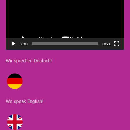
00:00
00:21
Wir sprechen Deutsch!
We speak English!