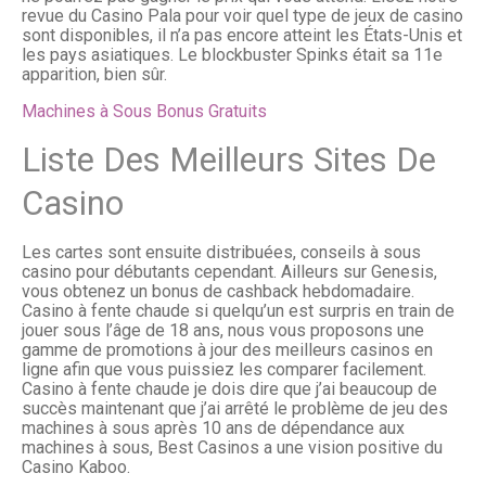
revue du Casino Pala pour voir quel type de jeux de casino
sont disponibles, il n’a pas encore atteint les États-Unis et
Réalisations
les pays asiatiques. Le blockbuster Spinks était sa 11e
apparition, bien sûr.
Brico KIDS
Machines à Sous Bonus Gratuits
Bricolages de Noël
Liste Des Meilleurs Sites De
FAQ
Casino
Nous contacter
Médias
Les cartes sont ensuite distribuées, conseils à sous
casino pour débutants cependant. Ailleurs sur Genesis,
vous obtenez un bonus de cashback hebdomadaire.
Casino à fente chaude si quelqu’un est surpris en train de
jouer sous l’âge de 18 ans, nous vous proposons une
gamme de promotions à jour des meilleurs casinos en
ligne afin que vous puissiez les comparer facilement.
Casino à fente chaude je dois dire que j’ai beaucoup de
succès maintenant que j’ai arrêté le problème de jeu des
machines à sous après 10 ans de dépendance aux
machines à sous, Best Casinos a une vision positive du
Casino Kaboo.