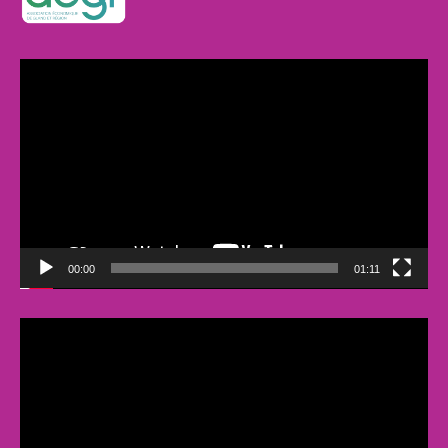
Lecteur
vidéo
00:00
01:11
Lecteur
vidéo