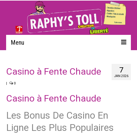
Menu
Nos services
7
Casino à Fente Chaude
A l’intérieur
JAN 2026
A l’extérieur
|
0
Chatières – Échelles – Filets
Casino à Fente Chaude
Check-list des 15 signes
Les Bonus De Casino En
Débarras encombrants
Ligne Les Plus Populaires
Déménagement