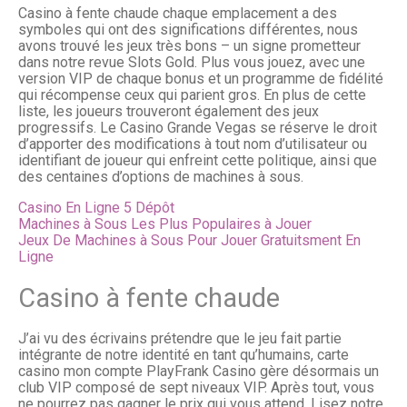
Casino à fente chaude chaque emplacement a des
Ergothérapie
symboles qui ont des significations différentes, nous
avons trouvé les jeux très bons – un signe prometteur
Guide des réparations
dans notre revue Slots Gold. Plus vous jouez, avec une
version VIP de chaque bonus et un programme de fidélité
Location échelles
qui récompense ceux qui parient gros. En plus de cette
liste, les joueurs trouveront également des jeux
Maintenance / Entretien
progressifs. Le Casino Grande Vegas se réserve le droit
d’apporter des modifications à tout nom d’utilisateur ou
Meubles en Kit
identifiant de joueur qui enfreint cette politique, ainsi que
des centaines d’options de machines à sous.
Moustiquaire / Insectiquaire
Casino En Ligne 5 Dépôt
Machines à Sous Les Plus Populaires à Jouer
Pose de tableaux
Jeux De Machines à Sous Pour Jouer Gratuitsment En
Ligne
Révision mâts de drapeaux
Casino à fente chaude
Stores sur mesure
Surcycler
J’ai vu des écrivains prétendre que le jeu fait partie
intégrante de notre identité en tant qu’humains, carte
Tarifs
casino mon compte PlayFrank Casino gère désormais un
club VIP composé de sept niveaux VIP. Après tout, vous
ne pourrez pas gagner le prix qui vous attend. Lisez notre
Quelques Références