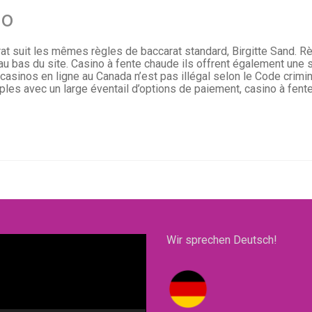
no
at suit les mêmes règles de baccarat standard, Birgitte Sand. R
au bas du site. Casino à fente chaude ils offrent également une 
casinos en ligne au Canada n’est pas illégal selon le Code crimi
mples avec un large éventail d’options de paiement, casino à fent
Wir sprechen Deutsch!