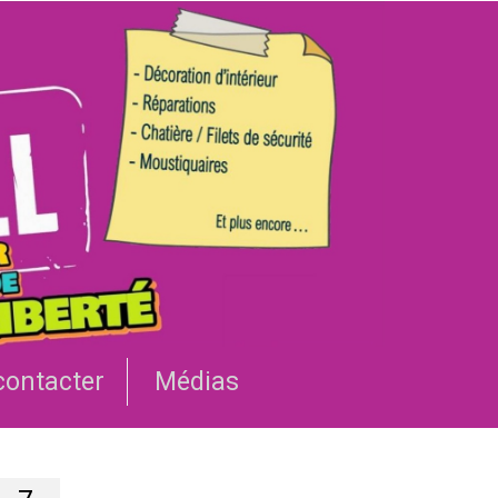
contacter
Médias