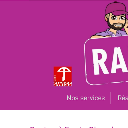
Nos services
Réa