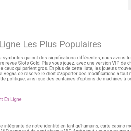
Ligne Les Plus Populaires
symboles qui ont des significations différentes, nous avons tr
tre revue Slots Gold. Plus vous jouez, avec une version VIP de 
ceux qui parient gros. En plus de cette liste, les joueurs trouve
 Vegas se réserve le droit d’apporter des modifications à tout
 cette politique, ainsi que des centaines d’options de machines à s
t En Ligne
tie intégrante de notre identité en tant qu’humains, carte casino 