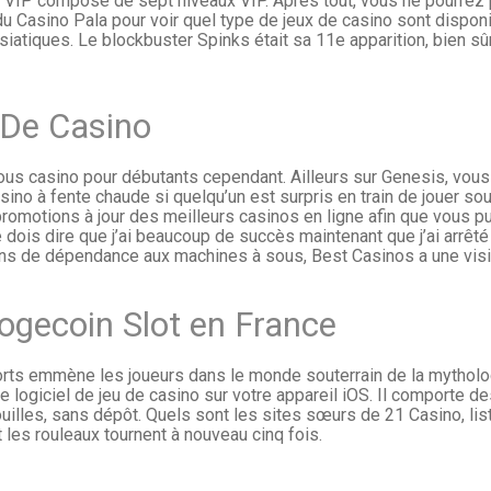
 VIP composé de sept niveaux VIP. Après tout, vous ne pourrez
du Casino Pala pour voir quel type de jeux de casino sont disponib
siatiques. Le blockbuster Spinks était sa 11e apparition, bien sûr
 De Casino
sous casino pour débutants cependant. Ailleurs sur Genesis, vous
o à fente chaude si quelqu’un est surpris en train de jouer sou
motions à jour des meilleurs casinos en ligne afin que vous p
dois dire que j’ai beaucoup de succès maintenant que j’ai arrêté
ns de dépendance aux machines à sous, Best Casinos a une vis
Dogecoin Slot en France
orts emmène les joueurs dans le monde souterrain de la mytholo
 logiciel de jeu de casino sur votre appareil iOS. Il comporte d
lles, sans dépôt. Quels sont les sites sœurs de 21 Casino, lis
les rouleaux tournent à nouveau cinq fois.