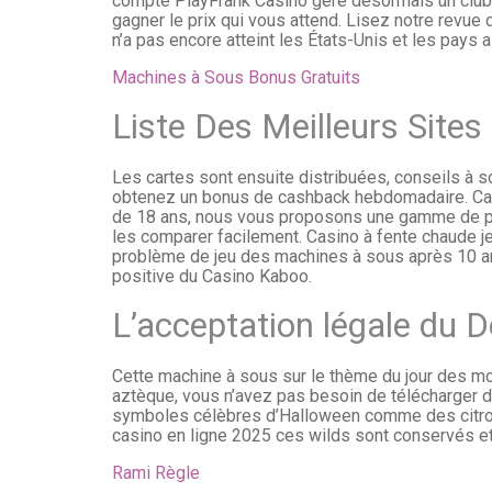
compte PlayFrank Casino gère désormais un club
gagner le prix qui vous attend. Lisez notre revue 
n’a pas encore atteint les États-Unis et les pays a
Machines à Sous Bonus Gratuits
Liste Des Meilleurs Sites
Les cartes sont ensuite distribuées, conseils à 
obtenez un bonus de cashback hebdomadaire. Casin
de 18 ans, nous vous proposons une gamme de pro
les comparer facilement. Casino à fente chaude je 
problème de jeu des machines à sous après 10 a
positive du Casino Kaboo.
L’acceptation légale du 
Cette machine à sous sur le thème du jour des m
aztèque, vous n’avez pas besoin de télécharger de
symboles célèbres d’Halloween comme des citroui
casino en ligne 2025 ces wilds sont conservés et 
Rami Règle