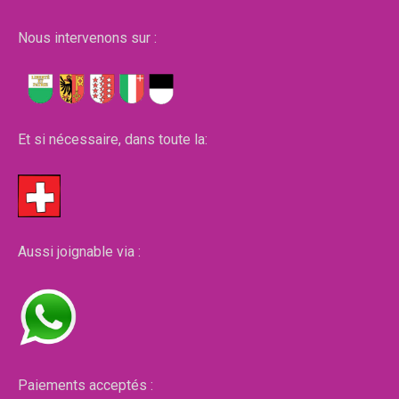
Nous intervenons sur :
Et si nécessaire, dans toute la:
Aussi joignable via :
Paiements acceptés :