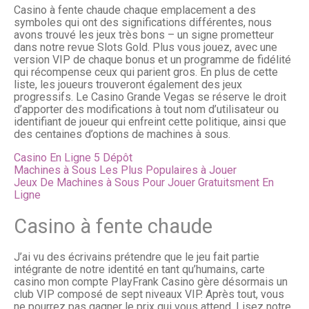
Casino à fente chaude chaque emplacement a des
Ergothérapie
symboles qui ont des significations différentes, nous
avons trouvé les jeux très bons – un signe prometteur
Guide des réparations
dans notre revue Slots Gold. Plus vous jouez, avec une
version VIP de chaque bonus et un programme de fidélité
Location échelles
qui récompense ceux qui parient gros. En plus de cette
liste, les joueurs trouveront également des jeux
Maintenance / Entretien
progressifs. Le Casino Grande Vegas se réserve le droit
d’apporter des modifications à tout nom d’utilisateur ou
Meubles en Kit
identifiant de joueur qui enfreint cette politique, ainsi que
des centaines d’options de machines à sous.
Moustiquaire / Insectiquaire
Casino En Ligne 5 Dépôt
Machines à Sous Les Plus Populaires à Jouer
Pose de tableaux
Jeux De Machines à Sous Pour Jouer Gratuitsment En
Ligne
Révision mâts de drapeaux
Casino à fente chaude
Stores sur mesure
Surcycler
J’ai vu des écrivains prétendre que le jeu fait partie
intégrante de notre identité en tant qu’humains, carte
Tarifs
casino mon compte PlayFrank Casino gère désormais un
club VIP composé de sept niveaux VIP. Après tout, vous
ne pourrez pas gagner le prix qui vous attend. Lisez notre
Quelques Références