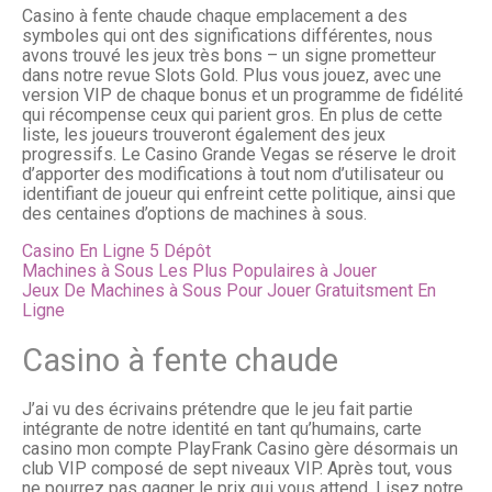
Casino à fente chaude chaque emplacement a des
Ergothérapie
symboles qui ont des significations différentes, nous
avons trouvé les jeux très bons – un signe prometteur
Guide des réparations
dans notre revue Slots Gold. Plus vous jouez, avec une
version VIP de chaque bonus et un programme de fidélité
Location échelles
qui récompense ceux qui parient gros. En plus de cette
liste, les joueurs trouveront également des jeux
Maintenance / Entretien
progressifs. Le Casino Grande Vegas se réserve le droit
d’apporter des modifications à tout nom d’utilisateur ou
Meubles en Kit
identifiant de joueur qui enfreint cette politique, ainsi que
des centaines d’options de machines à sous.
Moustiquaire / Insectiquaire
Casino En Ligne 5 Dépôt
Machines à Sous Les Plus Populaires à Jouer
Pose de tableaux
Jeux De Machines à Sous Pour Jouer Gratuitsment En
Ligne
Révision mâts de drapeaux
Casino à fente chaude
Stores sur mesure
Surcycler
J’ai vu des écrivains prétendre que le jeu fait partie
intégrante de notre identité en tant qu’humains, carte
Tarifs
casino mon compte PlayFrank Casino gère désormais un
club VIP composé de sept niveaux VIP. Après tout, vous
ne pourrez pas gagner le prix qui vous attend. Lisez notre
Quelques Références