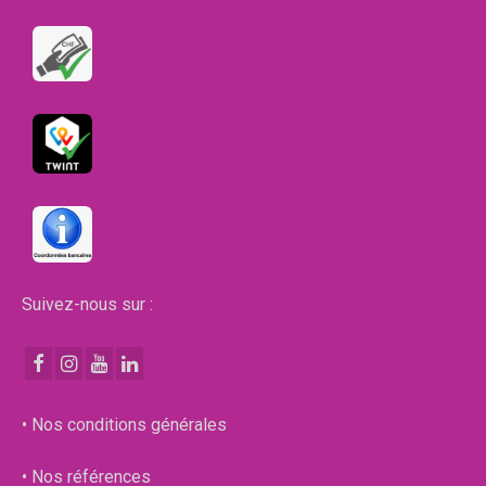
Suivez-nous sur :
•
Nos conditions générales
•
Nos références