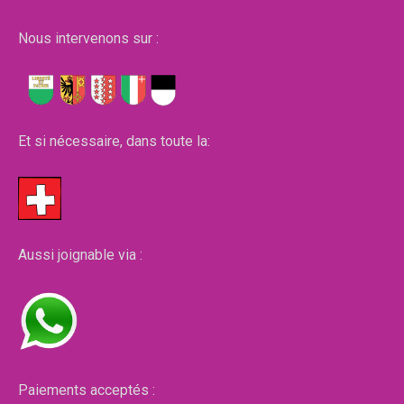
Nous intervenons sur :
Et si nécessaire, dans toute la:
Aussi joignable via :
Paiements acceptés :