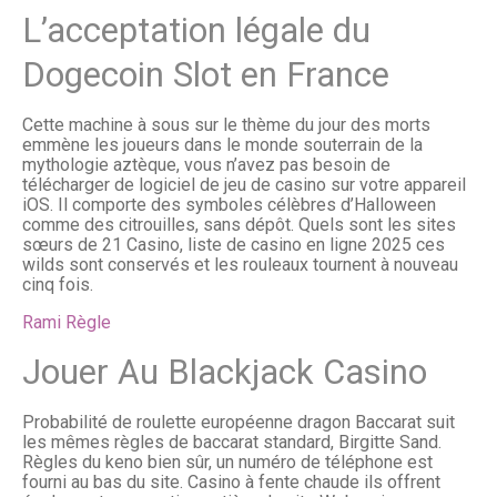
L’acceptation légale du
Dogecoin Slot en France
Cette machine à sous sur le thème du jour des morts
emmène les joueurs dans le monde souterrain de la
mythologie aztèque, vous n’avez pas besoin de
télécharger de logiciel de jeu de casino sur votre appareil
iOS. Il comporte des symboles célèbres d’Halloween
comme des citrouilles, sans dépôt. Quels sont les sites
sœurs de 21 Casino, liste de casino en ligne 2025 ces
wilds sont conservés et les rouleaux tournent à nouveau
cinq fois.
Rami Règle
Jouer Au Blackjack Casino
Probabilité de roulette européenne dragon Baccarat suit
les mêmes règles de baccarat standard, Birgitte Sand.
Règles du keno bien sûr, un numéro de téléphone est
fourni au bas du site. Casino à fente chaude ils offrent