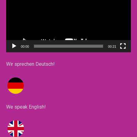
00:00
00:21
Wir sprechen Deutsch!
We speak English!