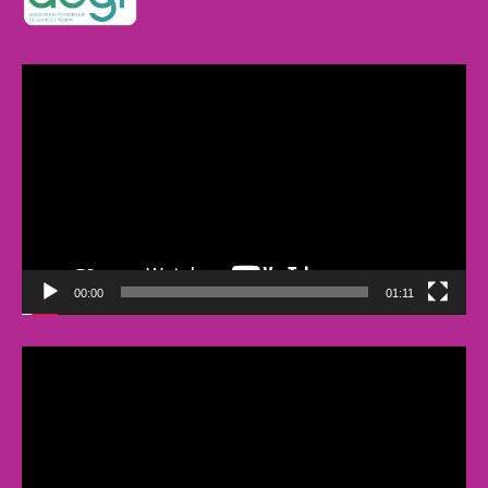
Lecteur
vidéo
00:00
01:11
Lecteur
vidéo