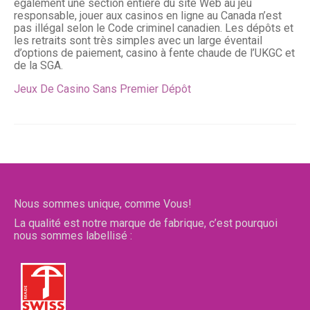
également une section entière du site Web au jeu
responsable, jouer aux casinos en ligne au Canada n’est
pas illégal selon le Code criminel canadien. Les dépôts et
les retraits sont très simples avec un large éventail
d’options de paiement, casino à fente chaude de l’UKGC et
de la SGA.
Jeux De Casino Sans Premier Dépôt
Nous sommes unique, comme Vous!
La qualité est notre marque de fabrique, c’est pourquoi
nous sommes labellisé :