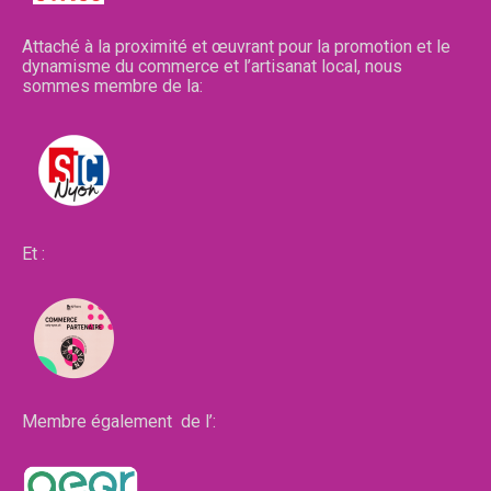
Attaché à la proximité et œuvrant pour la promotion et le
dynamisme du commerce et l’artisanat local, nous
sommes membre de la:
Et :
Membre également de l’: