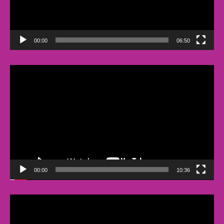
00:00
06:50
Lecteur
vidéo
00:00
10:36
Lecteur
vidéo