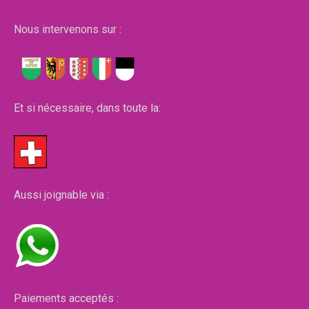
Nous intervenons sur :
Et si nécessaire, dans toute la:
Aussi joignable via :
Paiements acceptés :