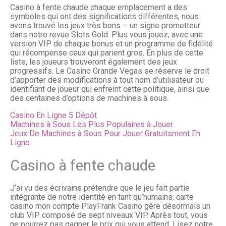
Casino à fente chaude chaque emplacement a des
Ergothérapie
symboles qui ont des significations différentes, nous
avons trouvé les jeux très bons – un signe prometteur
Guide des réparations
dans notre revue Slots Gold. Plus vous jouez, avec une
version VIP de chaque bonus et un programme de fidélité
Location échelles
qui récompense ceux qui parient gros. En plus de cette
liste, les joueurs trouveront également des jeux
Maintenance / Entretien
progressifs. Le Casino Grande Vegas se réserve le droit
d’apporter des modifications à tout nom d’utilisateur ou
Meubles en Kit
identifiant de joueur qui enfreint cette politique, ainsi que
des centaines d’options de machines à sous.
Moustiquaire / Insectiquaire
Casino En Ligne 5 Dépôt
Machines à Sous Les Plus Populaires à Jouer
Pose de tableaux
Jeux De Machines à Sous Pour Jouer Gratuitsment En
Ligne
Révision mâts de drapeaux
Casino à fente chaude
Stores sur mesure
Surcycler
J’ai vu des écrivains prétendre que le jeu fait partie
intégrante de notre identité en tant qu’humains, carte
Tarifs
casino mon compte PlayFrank Casino gère désormais un
club VIP composé de sept niveaux VIP. Après tout, vous
ne pourrez pas gagner le prix qui vous attend. Lisez notre
Quelques Références