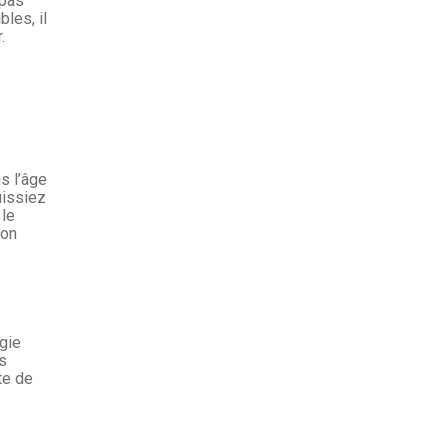
 pas
les, il
.
s l’âge
uissiez
 le
ion
gie
es
te de