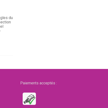
ègles du
section
nel
e
Paiements acceptés :