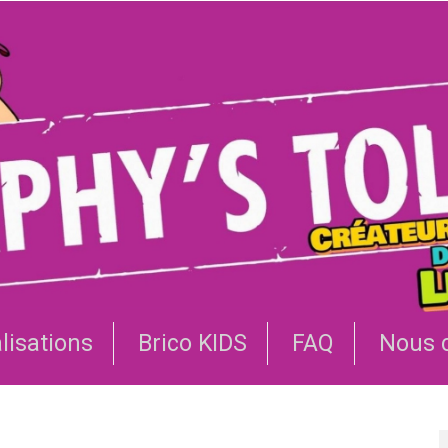
lisations
Brico KIDS
FAQ
Nous 