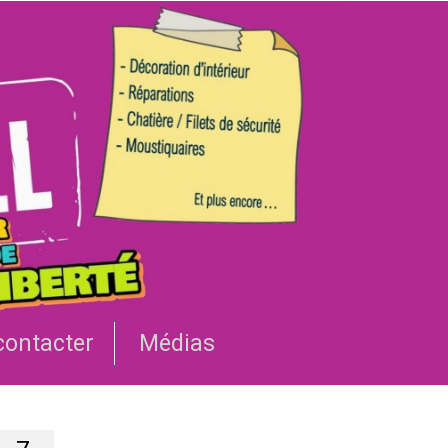
contacter
Médias