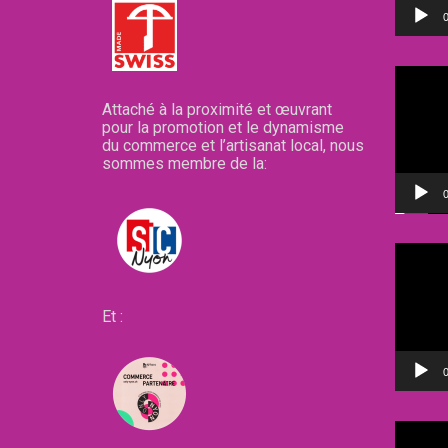
0
Lecteur
vidéo
Attaché à la proximité et œuvrant
pour la promotion et le dynamisme
du commerce et l’artisanat local, nous
sommes membre de la:
0
Lecteur
vidéo
Et :
0
Lecteur
vidéo