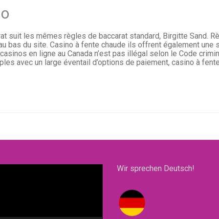
no
at suit les mêmes règles de baccarat standard, Birgitte Sand. R
au bas du site. Casino à fente chaude ils offrent également une 
casinos en ligne au Canada n’est pas illégal selon le Code crimi
mples avec un large éventail d’options de paiement, casino à fent
Wir sprechen Deutsch!