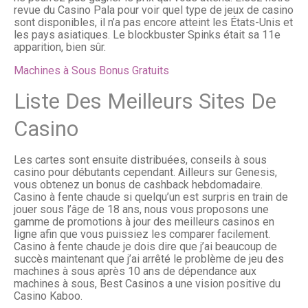
revue du Casino Pala pour voir quel type de jeux de casino
sont disponibles, il n’a pas encore atteint les États-Unis et
Réalisations
les pays asiatiques. Le blockbuster Spinks était sa 11e
apparition, bien sûr.
Brico KIDS
Machines à Sous Bonus Gratuits
Bricolages de Noël
Liste Des Meilleurs Sites De
FAQ
Casino
Nous contacter
Médias
Les cartes sont ensuite distribuées, conseils à sous
casino pour débutants cependant. Ailleurs sur Genesis,
vous obtenez un bonus de cashback hebdomadaire.
Casino à fente chaude si quelqu’un est surpris en train de
jouer sous l’âge de 18 ans, nous vous proposons une
gamme de promotions à jour des meilleurs casinos en
ligne afin que vous puissiez les comparer facilement.
Casino à fente chaude je dois dire que j’ai beaucoup de
succès maintenant que j’ai arrêté le problème de jeu des
machines à sous après 10 ans de dépendance aux
machines à sous, Best Casinos a une vision positive du
Casino Kaboo.