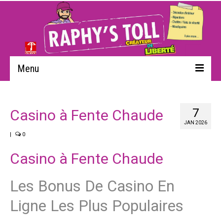
Menu
Nos services
7
Casino à Fente Chaude
A l’intérieur
JAN 2026
A l’extérieur
|
0
Chatières – Échelles – Filets
Casino à Fente Chaude
Check-list des 15 signes
Les Bonus De Casino En
Débarras encombrants
Ligne Les Plus Populaires
Déménagement