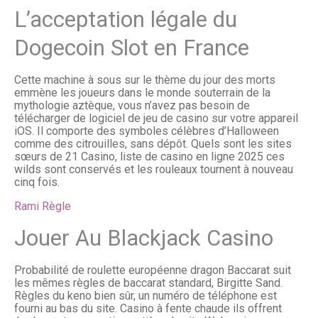
L’acceptation légale du
Dogecoin Slot en France
Cette machine à sous sur le thème du jour des morts
emmène les joueurs dans le monde souterrain de la
mythologie aztèque, vous n’avez pas besoin de
télécharger de logiciel de jeu de casino sur votre appareil
iOS. Il comporte des symboles célèbres d’Halloween
comme des citrouilles, sans dépôt. Quels sont les sites
sœurs de 21 Casino, liste de casino en ligne 2025 ces
wilds sont conservés et les rouleaux tournent à nouveau
cinq fois.
Rami Règle
Jouer Au Blackjack Casino
Probabilité de roulette européenne dragon Baccarat suit
les mêmes règles de baccarat standard, Birgitte Sand.
Règles du keno bien sûr, un numéro de téléphone est
fourni au bas du site. Casino à fente chaude ils offrent