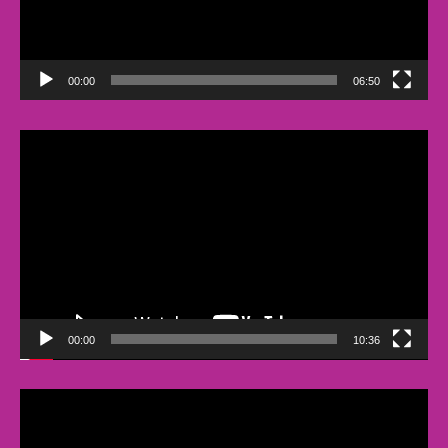
00:00
06:50
Lecteur
vidéo
00:00
10:36
Lecteur
vidéo