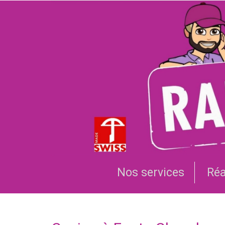
Nos services
Réa