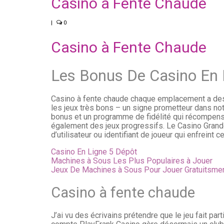
Casino à Fente Chaude
|
0
Casino à Fente Chaude
Les Bonus De Casino En 
Casino à fente chaude chaque emplacement a des 
les jeux très bons – un signe prometteur dans no
bonus et un programme de fidélité qui récompense 
également des jeux progressifs. Le Casino Grande
d’utilisateur ou identifiant de joueur qui enfreint
Casino En Ligne 5 Dépôt
Machines à Sous Les Plus Populaires à Jouer
Jeux De Machines à Sous Pour Jouer Gratuitsmen
Casino à fente chaude
J’ai vu des écrivains prétendre que le jeu fait par