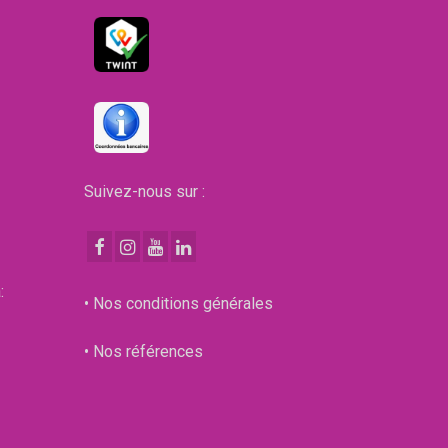
Suivez-nous sur :
:
•
Nos conditions générales
•
Nos références