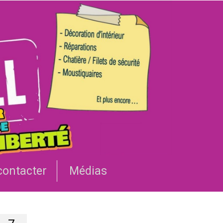
contacter
Médias