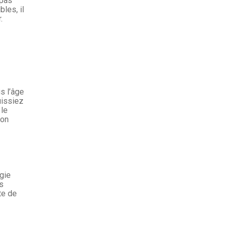
 pas
les, il
.
s l’âge
uissiez
 le
ion
gie
es
te de