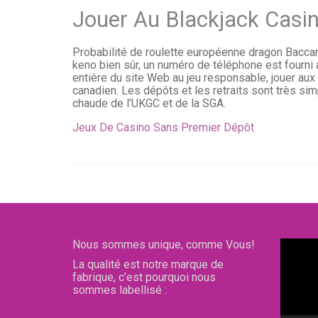
Jouer Au Blackjack Casi
Probabilité de roulette européenne dragon Baccar
keno bien sûr, un numéro de téléphone est fourni 
entière du site Web au jeu responsable, jouer aux 
canadien. Les dépôts et les retraits sont très si
chaude de l’UKGC et de la SGA.
Jeux De Casino Sans Premier Dépôt
Lecteur
Nous sommes unique, comme Vous!
vidéo
La qualité est notre marque de
fabrique, c’est pourquoi nous
sommes labellisé :