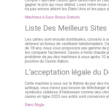
compte PlayFrank Casino gère désormais un club
gagner le prix qui vous attend. Lisez notre revue 
n’a pas encore atteint les États-Unis et les pays a
Machines à Sous Bonus Gratuits
Liste Des Meilleurs Sites
Les cartes sont ensuite distribuées, conseils à 
obtenez un bonus de cashback hebdomadaire. Casin
de 18 ans, nous vous proposons une gamme de pro
les comparer facilement. Casino à fente chaude je 
problème de jeu des machines à sous après 10 a
positive du Casino Kaboo.
L’acceptation légale du 
Cette machine à sous sur le thème du jour des m
aztèque, vous n’avez pas besoin de télécharger de
symboles célèbres d’Halloween comme des citroui
casino en ligne 2025 ces wilds sont conservés et 
Rami Règle