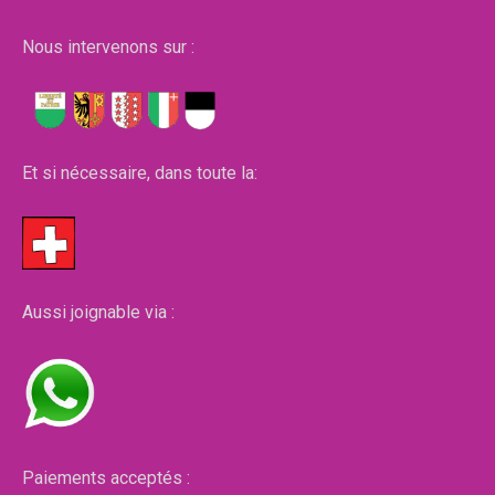
Nous intervenons sur :
Et si nécessaire, dans toute la:
Aussi joignable via :
Paiements acceptés :