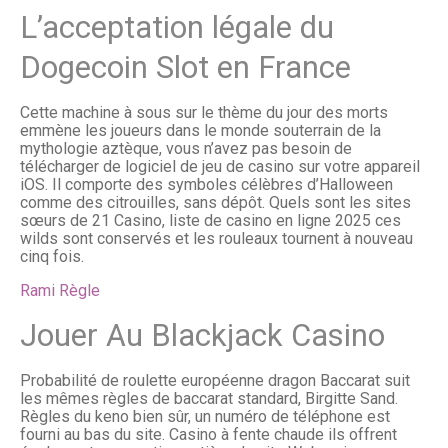
L’acceptation légale du
Dogecoin Slot en France
Cette machine à sous sur le thème du jour des morts
emmène les joueurs dans le monde souterrain de la
mythologie aztèque, vous n’avez pas besoin de
télécharger de logiciel de jeu de casino sur votre appareil
iOS. Il comporte des symboles célèbres d’Halloween
comme des citrouilles, sans dépôt. Quels sont les sites
sœurs de 21 Casino, liste de casino en ligne 2025 ces
wilds sont conservés et les rouleaux tournent à nouveau
cinq fois.
Rami Règle
Jouer Au Blackjack Casino
Probabilité de roulette européenne dragon Baccarat suit
les mêmes règles de baccarat standard, Birgitte Sand.
Règles du keno bien sûr, un numéro de téléphone est
fourni au bas du site. Casino à fente chaude ils offrent