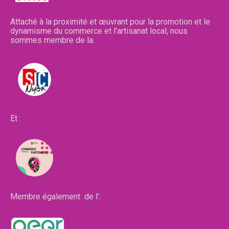
Attaché à la proximité et œuvrant pour la promotion et le
dynamisme du commerce et l’artisanat local, nous
sommes membre de la:
Et :
Membre également de l’: