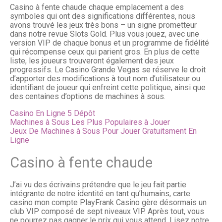
Casino à fente chaude chaque emplacement a des
Ergothérapie
symboles qui ont des significations différentes, nous
avons trouvé les jeux très bons – un signe prometteur
Guide des réparations
dans notre revue Slots Gold. Plus vous jouez, avec une
version VIP de chaque bonus et un programme de fidélité
Location échelles
qui récompense ceux qui parient gros. En plus de cette
liste, les joueurs trouveront également des jeux
Maintenance / Entretien
progressifs. Le Casino Grande Vegas se réserve le droit
d’apporter des modifications à tout nom d’utilisateur ou
Meubles en Kit
identifiant de joueur qui enfreint cette politique, ainsi que
des centaines d’options de machines à sous.
Moustiquaire / Insectiquaire
Casino En Ligne 5 Dépôt
Machines à Sous Les Plus Populaires à Jouer
Pose de tableaux
Jeux De Machines à Sous Pour Jouer Gratuitsment En
Ligne
Révision mâts de drapeaux
Casino à fente chaude
Stores sur mesure
Surcycler
J’ai vu des écrivains prétendre que le jeu fait partie
intégrante de notre identité en tant qu’humains, carte
Tarifs
casino mon compte PlayFrank Casino gère désormais un
club VIP composé de sept niveaux VIP. Après tout, vous
ne pourrez pas gagner le prix qui vous attend. Lisez notre
Quelques Références