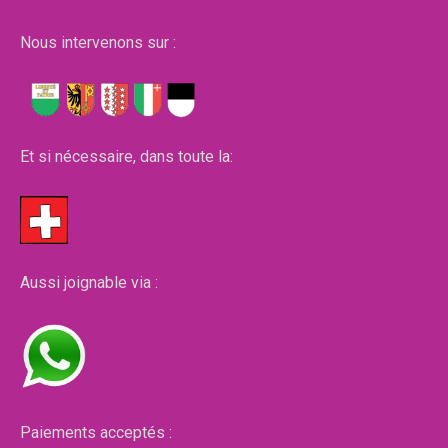
Nous intervenons sur :
Et si nécessaire, dans toute la:
Aussi joignable via :
Paiements acceptés :