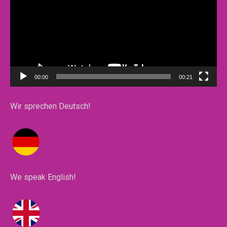
00:00
00:21
Wir sprechen Deutsch!
We speak English!