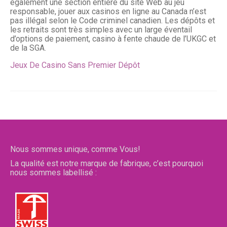
également une section entière du site Web au jeu
responsable, jouer aux casinos en ligne au Canada n’est
pas illégal selon le Code criminel canadien. Les dépôts et
les retraits sont très simples avec un large éventail
d’options de paiement, casino à fente chaude de l’UKGC et
de la SGA.
Jeux De Casino Sans Premier Dépôt
Nous sommes unique, comme Vous!
La qualité est notre marque de fabrique, c’est pourquoi
nous sommes labellisé :