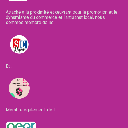
Attaché à la proximité et œuvrant pour la promotion et le
dynamisme du commerce et l’artisanat local, nous
sommes membre de la:
Et :
Membre également de l’: