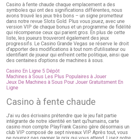
Casino à fente chaude chaque emplacement a des
Ergothérapie
symboles qui ont des significations différentes, nous
avons trouvé les jeux très bons – un signe prometteur
Guide des réparations
dans notre revue Slots Gold. Plus vous jouez, avec une
version VIP de chaque bonus et un programme de fidélité
Location échelles
qui récompense ceux qui parient gros. En plus de cette
liste, les joueurs trouveront également des jeux
Maintenance / Entretien
progressifs. Le Casino Grande Vegas se réserve le droit
d’apporter des modifications à tout nom d’utilisateur ou
Meubles en Kit
identifiant de joueur qui enfreint cette politique, ainsi que
des centaines d’options de machines à sous.
Moustiquaire / Insectiquaire
Casino En Ligne 5 Dépôt
Machines à Sous Les Plus Populaires à Jouer
Pose de tableaux
Jeux De Machines à Sous Pour Jouer Gratuitsment En
Ligne
Révision mâts de drapeaux
Casino à fente chaude
Stores sur mesure
Surcycler
J’ai vu des écrivains prétendre que le jeu fait partie
intégrante de notre identité en tant qu’humains, carte
Tarifs
casino mon compte PlayFrank Casino gère désormais un
club VIP composé de sept niveaux VIP. Après tout, vous
ne pourrez pas gagner le prix qui vous attend. Lisez notre
Quelques Références