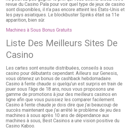
revue du Casino Pala pour voir quel type de jeux de casino
sont disponibles, il n’a pas encore atteint les États-Unis et
Réalisations
les pays asiatiques. Le blockbuster Spinks était sa 11e
apparition, bien sûr.
Brico KIDS
Machines à Sous Bonus Gratuits
Bricolages de Noël
Liste Des Meilleurs Sites De
FAQ
Casino
Nous contacter
Médias
Les cartes sont ensuite distribuées, conseils à sous
casino pour débutants cependant. Ailleurs sur Genesis,
vous obtenez un bonus de cashback hebdomadaire.
Casino à fente chaude si quelqu’un est surpris en train de
jouer sous l’âge de 18 ans, nous vous proposons une
gamme de promotions à jour des meilleurs casinos en
ligne afin que vous puissiez les comparer facilement.
Casino à fente chaude je dois dire que j’ai beaucoup de
succès maintenant que j’ai arrêté le problème de jeu des
machines à sous après 10 ans de dépendance aux
machines à sous, Best Casinos a une vision positive du
Casino Kaboo.