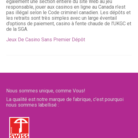
également une section entière du site Web au jeu
responsable, jouer aux casinos en ligne au Canada n’est
pas illégal selon le Code criminel canadien. Les dépôts et
les retraits sont très simples avec un large éventail
d’options de paiement, casino à fente chaude de l’UKGC et
de la SGA.
Jeux De Casino Sans Premier Dépôt
Nous sommes unique, comme Vous!
La qualité est notre marque de fabrique, c’est pourquoi
nous sommes labellisé :