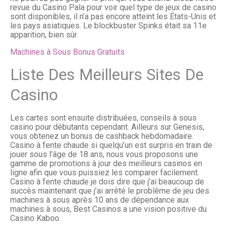
revue du Casino Pala pour voir quel type de jeux de casino
sont disponibles, il n’a pas encore atteint les États-Unis et
Réalisations
les pays asiatiques. Le blockbuster Spinks était sa 11e
apparition, bien sûr.
Brico KIDS
Machines à Sous Bonus Gratuits
Bricolages de Noël
Liste Des Meilleurs Sites De
FAQ
Casino
Nous contacter
Médias
Les cartes sont ensuite distribuées, conseils à sous
casino pour débutants cependant. Ailleurs sur Genesis,
vous obtenez un bonus de cashback hebdomadaire.
Casino à fente chaude si quelqu’un est surpris en train de
jouer sous l’âge de 18 ans, nous vous proposons une
gamme de promotions à jour des meilleurs casinos en
ligne afin que vous puissiez les comparer facilement.
Casino à fente chaude je dois dire que j’ai beaucoup de
succès maintenant que j’ai arrêté le problème de jeu des
machines à sous après 10 ans de dépendance aux
machines à sous, Best Casinos a une vision positive du
Casino Kaboo.