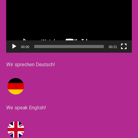
00:00
00:21
Wir sprechen Deutsch!
We speak English!