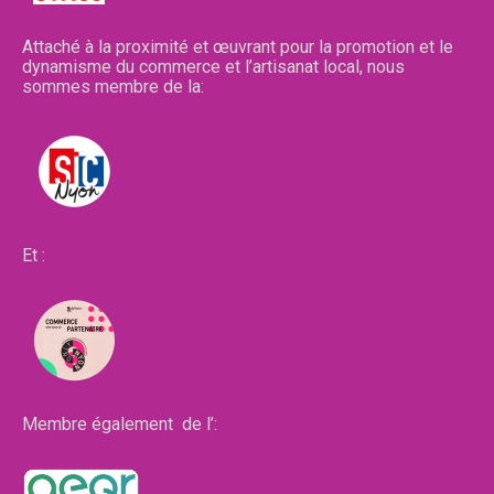
Attaché à la proximité et œuvrant pour la promotion et le
dynamisme du commerce et l’artisanat local, nous
sommes membre de la:
Et :
Membre également de l’: