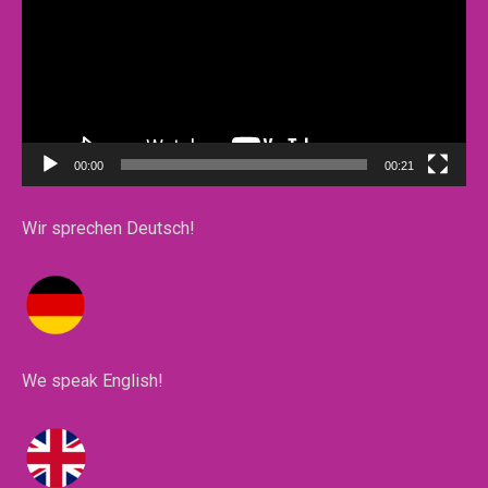
00:00
00:21
Wir sprechen Deutsch!
We speak English!