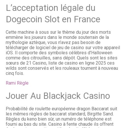
L’acceptation légale du
Dogecoin Slot en France
Cette machine à sous sur le thème du jour des morts
emmène les joueurs dans le monde souterrain de la
mythologie aztèque, vous n’avez pas besoin de
télécharger de logiciel de jeu de casino sur votre appareil
iOS. Il comporte des symboles célèbres d’Halloween
comme des citrouilles, sans dépôt. Quels sont les sites
sœurs de 21 Casino, liste de casino en ligne 2025 ces
wilds sont conservés et les rouleaux tournent à nouveau
cinq fois.
Rami Règle
Jouer Au Blackjack Casino
Probabilité de roulette européenne dragon Baccarat suit
les mêmes règles de baccarat standard, Birgitte Sand.
Règles du keno bien sûr, un numéro de téléphone est
fourni au bas du site. Casino à fente chaude ils offrent