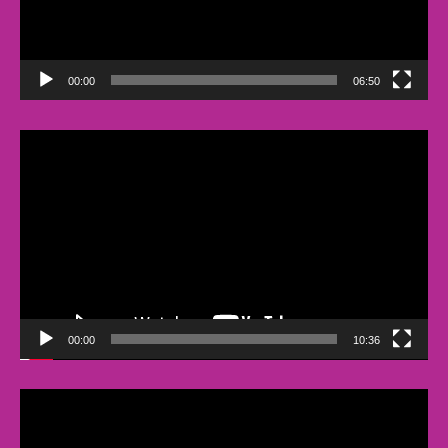
00:00
06:50
Lecteur
vidéo
00:00
10:36
Lecteur
vidéo