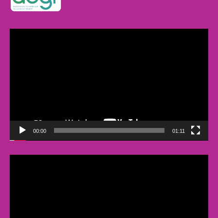
Lecteur
vidéo
00:00
01:11
Lecteur
vidéo