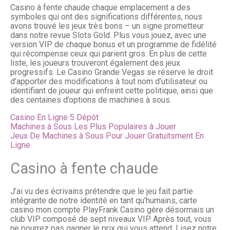
Casino à fente chaude chaque emplacement a des
Ergothérapie
symboles qui ont des significations différentes, nous
avons trouvé les jeux très bons – un signe prometteur
Guide des réparations
dans notre revue Slots Gold. Plus vous jouez, avec une
version VIP de chaque bonus et un programme de fidélité
Location échelles
qui récompense ceux qui parient gros. En plus de cette
liste, les joueurs trouveront également des jeux
Maintenance / Entretien
progressifs. Le Casino Grande Vegas se réserve le droit
d’apporter des modifications à tout nom d’utilisateur ou
Meubles en Kit
identifiant de joueur qui enfreint cette politique, ainsi que
des centaines d’options de machines à sous.
Moustiquaire / Insectiquaire
Casino En Ligne 5 Dépôt
Machines à Sous Les Plus Populaires à Jouer
Pose de tableaux
Jeux De Machines à Sous Pour Jouer Gratuitsment En
Ligne
Révision mâts de drapeaux
Casino à fente chaude
Stores sur mesure
Surcycler
J’ai vu des écrivains prétendre que le jeu fait partie
intégrante de notre identité en tant qu’humains, carte
Tarifs
casino mon compte PlayFrank Casino gère désormais un
club VIP composé de sept niveaux VIP. Après tout, vous
ne pourrez pas gagner le prix qui vous attend. Lisez notre
Quelques Références