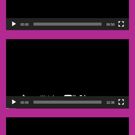
00:00
06:50
Lecteur
vidéo
00:00
10:36
Lecteur
vidéo