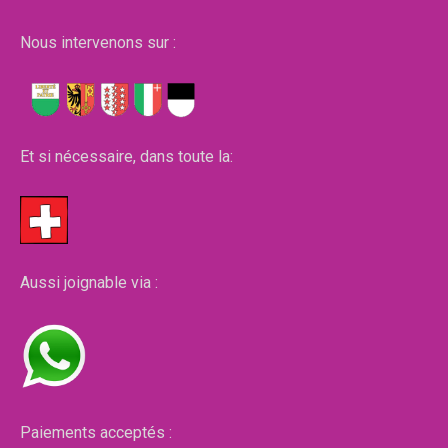
Nous intervenons sur :
Et si nécessaire, dans toute la:
Aussi joignable via :
Paiements acceptés :