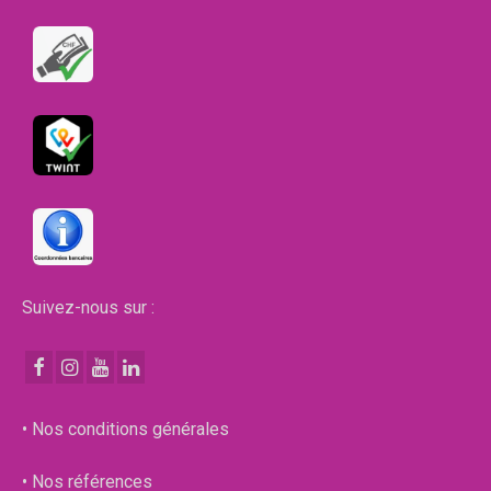
Suivez-nous sur :
•
Nos conditions générales
•
Nos références