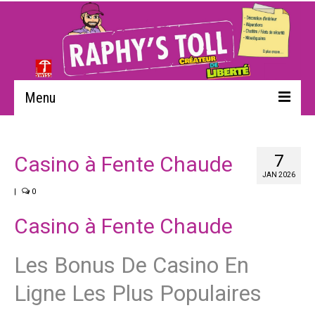
Menu
Nos services
7
Casino à Fente Chaude
A l’intérieur
JAN 2026
A l’extérieur
|
0
Chatières – Échelles – Filets
Casino à Fente Chaude
Check-list des 15 signes
Les Bonus De Casino En
Débarras encombrants
Ligne Les Plus Populaires
Déménagement