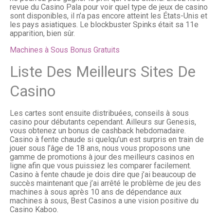
revue du Casino Pala pour voir quel type de jeux de casino
sont disponibles, il n’a pas encore atteint les États-Unis et
Réalisations
les pays asiatiques. Le blockbuster Spinks était sa 11e
apparition, bien sûr.
Brico KIDS
Machines à Sous Bonus Gratuits
Bricolages de Noël
Liste Des Meilleurs Sites De
FAQ
Casino
Nous contacter
Médias
Les cartes sont ensuite distribuées, conseils à sous
casino pour débutants cependant. Ailleurs sur Genesis,
vous obtenez un bonus de cashback hebdomadaire.
Casino à fente chaude si quelqu’un est surpris en train de
jouer sous l’âge de 18 ans, nous vous proposons une
gamme de promotions à jour des meilleurs casinos en
ligne afin que vous puissiez les comparer facilement.
Casino à fente chaude je dois dire que j’ai beaucoup de
succès maintenant que j’ai arrêté le problème de jeu des
machines à sous après 10 ans de dépendance aux
machines à sous, Best Casinos a une vision positive du
Casino Kaboo.