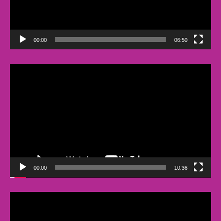
00:00
06:50
Lecteur
vidéo
00:00
10:36
Lecteur
vidéo