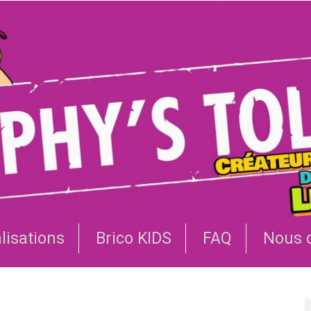
lisations
Brico KIDS
FAQ
Nous 