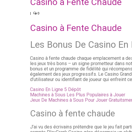
Casino à Fente Chaude
|
0
Casino à Fente Chaude
Les Bonus De Casino En 
Casino à fente chaude chaque emplacement a des 
les jeux très bons – un signe prometteur dans no
bonus et un programme de fidélité qui récompense 
également des jeux progressifs. Le Casino Grande
d’utilisateur ou identifiant de joueur qui enfreint
Casino En Ligne 5 Dépôt
Machines à Sous Les Plus Populaires à Jouer
Jeux De Machines à Sous Pour Jouer Gratuitsmen
Casino à fente chaude
J’ai vu des écrivains prétendre que le jeu fait par