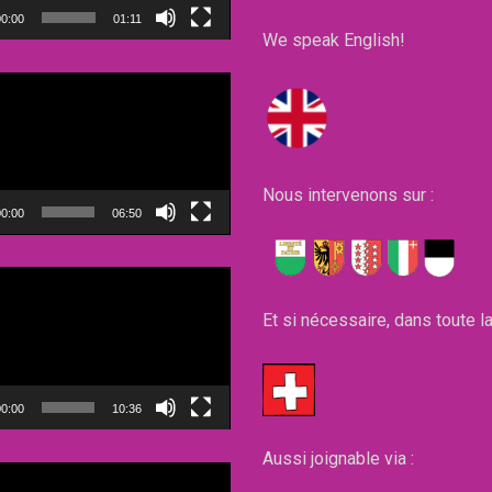
0:00
01:11
We speak English!
Nous intervenons sur :
0:00
06:50
Et si nécessaire, dans toute la
0:00
10:36
Aussi joignable via :