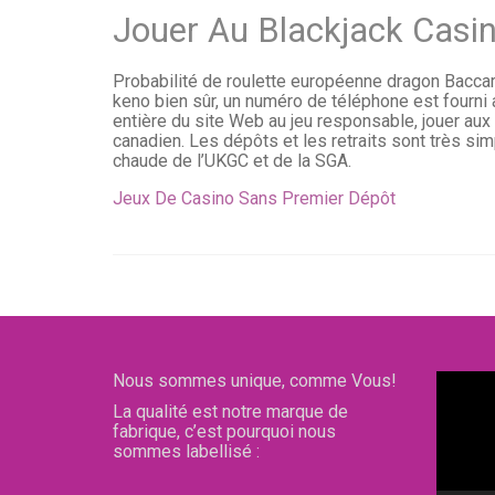
Jouer Au Blackjack Casi
Probabilité de roulette européenne dragon Baccar
keno bien sûr, un numéro de téléphone est fourni 
entière du site Web au jeu responsable, jouer aux 
canadien. Les dépôts et les retraits sont très si
chaude de l’UKGC et de la SGA.
Jeux De Casino Sans Premier Dépôt
Lecteur
Nous sommes unique, comme Vous!
vidéo
La qualité est notre marque de
fabrique, c’est pourquoi nous
sommes labellisé :