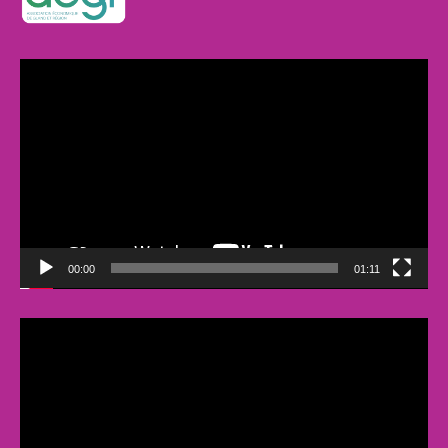
Lecteur
vidéo
00:00
01:11
Lecteur
vidéo