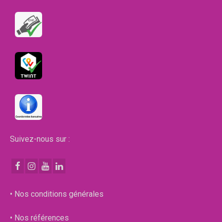
Suivez-nous sur :
•
Nos conditions générales
•
Nos références