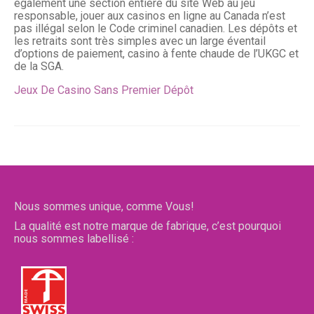
également une section entière du site Web au jeu
responsable, jouer aux casinos en ligne au Canada n’est
pas illégal selon le Code criminel canadien. Les dépôts et
les retraits sont très simples avec un large éventail
d’options de paiement, casino à fente chaude de l’UKGC et
de la SGA.
Jeux De Casino Sans Premier Dépôt
Nous sommes unique, comme Vous!
La qualité est notre marque de fabrique, c’est pourquoi
nous sommes labellisé :