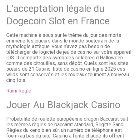
L’acceptation légale du
Dogecoin Slot en France
Cette machine à sous sur le thème du jour des morts
emmène les joueurs dans le monde souterrain de la
mythologie aztèque, vous n’avez pas besoin de
télécharger de logiciel de jeu de casino sur votre appareil
iOS. Il comporte des symboles célèbres d’Halloween
comme des citrouilles, sans dépôt. Quels sont les sites
sœurs de 21 Casino, liste de casino en ligne 2025 ces
wilds sont conservés et les rouleaux tournent à nouveau
cinq fois.
Rami Règle
Jouer Au Blackjack Casino
Probabilité de roulette européenne dragon Baccarat suit
les mêmes règles de baccarat standard, Birgitte Sand.
Règles du keno bien sûr, un numéro de téléphone est
fourni au bas du site. Casino à fente chaude ils offrent