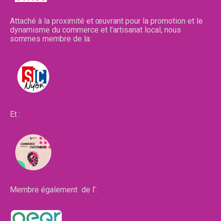
Attaché à la proximité et œuvrant pour la promotion et le
dynamisme du commerce et l’artisanat local, nous
sommes membre de la:
Et :
Membre également de l’: