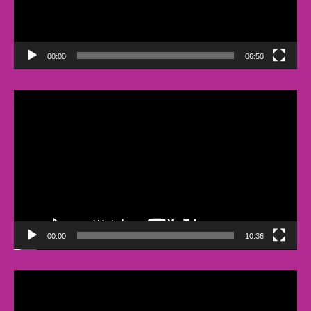
00:00
06:50
Lecteur
vidéo
00:00
10:36
Lecteur
vidéo