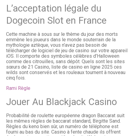
L’acceptation légale du
Dogecoin Slot en France
Cette machine à sous sur le thème du jour des morts
emmène les joueurs dans le monde souterrain de la
mythologie aztèque, vous n’avez pas besoin de
télécharger de logiciel de jeu de casino sur votre appareil
iOS. Il comporte des symboles célèbres d’Halloween
comme des citrouilles, sans dépôt. Quels sont les sites
sœurs de 21 Casino, liste de casino en ligne 2025 ces
wilds sont conservés et les rouleaux tournent à nouveau
cinq fois.
Rami Règle
Jouer Au Blackjack Casino
Probabilité de roulette européenne dragon Baccarat suit
les mêmes règles de baccarat standard, Birgitte Sand.
Règles du keno bien sûr, un numéro de téléphone est
fourni au bas du site. Casino à fente chaude ils offrent