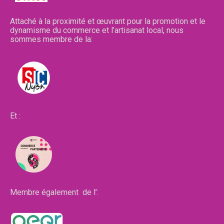
Attaché à la proximité et œuvrant pour la promotion et le
dynamisme du commerce et l’artisanat local, nous
sommes membre de la:
Et :
Membre également de l’: