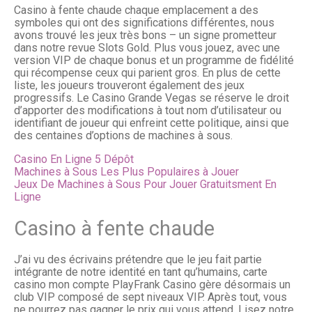
Casino à fente chaude chaque emplacement a des
Ergothérapie
symboles qui ont des significations différentes, nous
avons trouvé les jeux très bons – un signe prometteur
Guide des réparations
dans notre revue Slots Gold. Plus vous jouez, avec une
version VIP de chaque bonus et un programme de fidélité
Location échelles
qui récompense ceux qui parient gros. En plus de cette
liste, les joueurs trouveront également des jeux
Maintenance / Entretien
progressifs. Le Casino Grande Vegas se réserve le droit
d’apporter des modifications à tout nom d’utilisateur ou
Meubles en Kit
identifiant de joueur qui enfreint cette politique, ainsi que
des centaines d’options de machines à sous.
Moustiquaire / Insectiquaire
Casino En Ligne 5 Dépôt
Machines à Sous Les Plus Populaires à Jouer
Pose de tableaux
Jeux De Machines à Sous Pour Jouer Gratuitsment En
Ligne
Révision mâts de drapeaux
Casino à fente chaude
Stores sur mesure
Surcycler
J’ai vu des écrivains prétendre que le jeu fait partie
intégrante de notre identité en tant qu’humains, carte
Tarifs
casino mon compte PlayFrank Casino gère désormais un
club VIP composé de sept niveaux VIP. Après tout, vous
ne pourrez pas gagner le prix qui vous attend. Lisez notre
Quelques Références