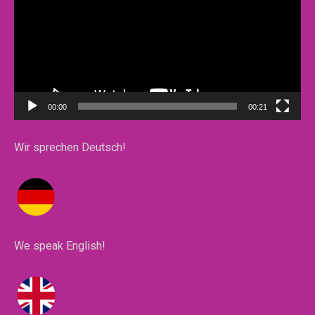
00:00
00:21
Wir sprechen Deutsch!
We speak English!