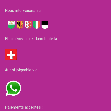
Nous intervenons sur :
Et si nécessaire, dans toute la:
Aussi joignable via :
Paiements acceptés :