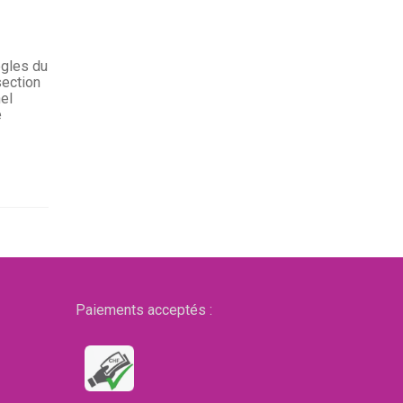
ègles du
section
nel
e
Paiements acceptés :