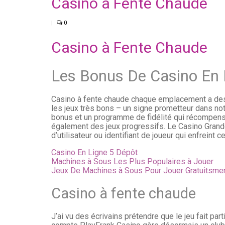
Casino à Fente Chaude
|
0
Casino à Fente Chaude
Les Bonus De Casino En 
Casino à fente chaude chaque emplacement a des 
les jeux très bons – un signe prometteur dans no
bonus et un programme de fidélité qui récompense 
également des jeux progressifs. Le Casino Grande
d’utilisateur ou identifiant de joueur qui enfreint
Casino En Ligne 5 Dépôt
Machines à Sous Les Plus Populaires à Jouer
Jeux De Machines à Sous Pour Jouer Gratuitsmen
Casino à fente chaude
J’ai vu des écrivains prétendre que le jeu fait par