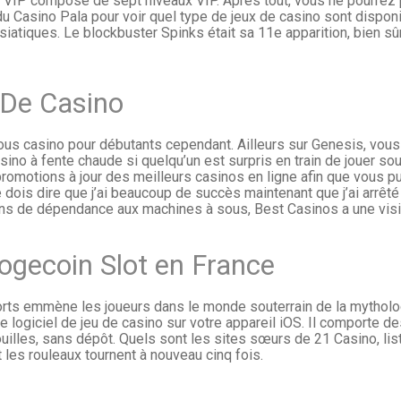
 VIP composé de sept niveaux VIP. Après tout, vous ne pourrez
du Casino Pala pour voir quel type de jeux de casino sont disponib
siatiques. Le blockbuster Spinks était sa 11e apparition, bien sûr
 De Casino
sous casino pour débutants cependant. Ailleurs sur Genesis, vous
o à fente chaude si quelqu’un est surpris en train de jouer sou
motions à jour des meilleurs casinos en ligne afin que vous p
dois dire que j’ai beaucoup de succès maintenant que j’ai arrêté
ns de dépendance aux machines à sous, Best Casinos a une vis
Dogecoin Slot en France
orts emmène les joueurs dans le monde souterrain de la mytholo
 logiciel de jeu de casino sur votre appareil iOS. Il comporte d
lles, sans dépôt. Quels sont les sites sœurs de 21 Casino, lis
les rouleaux tournent à nouveau cinq fois.