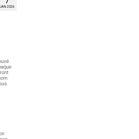
7
JAN 2026
ouvé
chaque
ront
 nom
ous.
mon