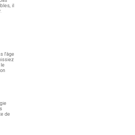
 pas
les, il
.
s l’âge
uissiez
 le
ion
gie
es
te de