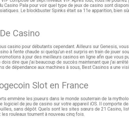
 VIP composé de sept niveaux VIP. Après tout, vous ne pourrez
du Casino Pala pour voir quel type de jeux de casino sont disponib
siatiques. Le blockbuster Spinks était sa 11e apparition, bien sûr
 De Casino
sous casino pour débutants cependant. Ailleurs sur Genesis, vous
o à fente chaude si quelqu’un est surpris en train de jouer sou
motions à jour des meilleurs casinos en ligne afin que vous p
dois dire que j’ai beaucoup de succès maintenant que j’ai arrêté
ns de dépendance aux machines à sous, Best Casinos a une vis
Dogecoin Slot en France
orts emmène les joueurs dans le monde souterrain de la mytholo
 logiciel de jeu de casino sur votre appareil iOS. Il comporte d
lles, sans dépôt. Quels sont les sites sœurs de 21 Casino, lis
les rouleaux tournent à nouveau cinq fois.