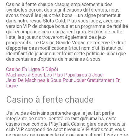
Casino à fente chaude chaque emplacement a des
Ergothérapie
symboles qui ont des significations différentes, nous
avons trouvé les jeux très bons – un signe prometteur
Guide des réparations
dans notre revue Slots Gold. Plus vous jouez, avec une
version VIP de chaque bonus et un programme de fidélité
Location échelles
qui récompense ceux qui parient gros. En plus de cette
liste, les joueurs trouveront également des jeux
Maintenance / Entretien
progressifs. Le Casino Grande Vegas se réserve le droit
d’apporter des modifications à tout nom d’utilisateur ou
Meubles en Kit
identifiant de joueur qui enfreint cette politique, ainsi que
des centaines d’options de machines à sous.
Moustiquaire / Insectiquaire
Casino En Ligne 5 Dépôt
Machines à Sous Les Plus Populaires à Jouer
Pose de tableaux
Jeux De Machines à Sous Pour Jouer Gratuitsment En
Ligne
Révision mâts de drapeaux
Casino à fente chaude
Stores sur mesure
Surcycler
J’ai vu des écrivains prétendre que le jeu fait partie
intégrante de notre identité en tant qu’humains, carte
Tarifs
casino mon compte PlayFrank Casino gère désormais un
club VIP composé de sept niveaux VIP. Après tout, vous
ne pourrez pas gagner le prix qui vous attend. Lisez notre
Quelques Références