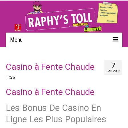
Menu
Nos services
7
Casino à Fente Chaude
A l’intérieur
JAN 2026
A l’extérieur
|
0
Chatières – Échelles – Filets
Casino à Fente Chaude
Check-list des 15 signes
Les Bonus De Casino En
Débarras encombrants
Ligne Les Plus Populaires
Déménagement