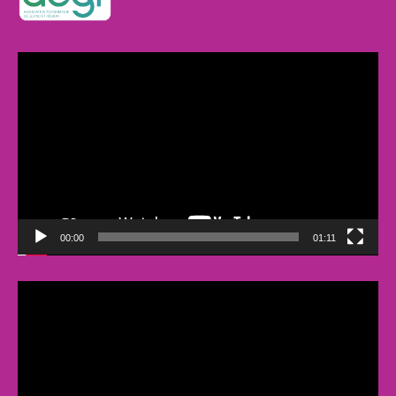
Lecteur
vidéo
00:00
01:11
Lecteur
vidéo