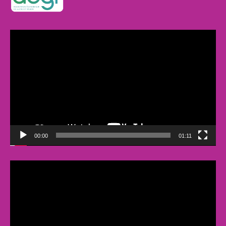
Lecteur
vidéo
00:00
01:11
Lecteur
vidéo