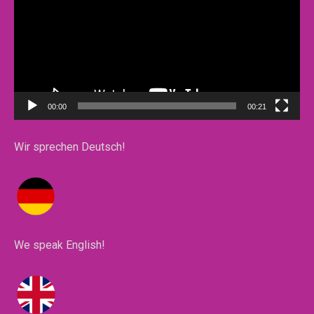
00:00
00:21
Wir sprechen Deutsch!
We speak English!