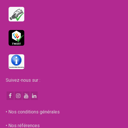
Suivez-nous sur :
•
Nos conditions générales
•
Nos références