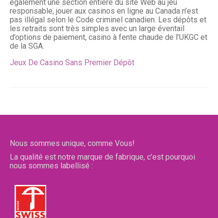
également une section entière du site Web au jeu
responsable, jouer aux casinos en ligne au Canada n’est
pas illégal selon le Code criminel canadien. Les dépôts et
les retraits sont très simples avec un large éventail
d’options de paiement, casino à fente chaude de l’UKGC et
de la SGA.
Jeux De Casino Sans Premier Dépôt
Nous sommes unique, comme Vous!
La qualité est notre marque de fabrique, c’est pourquoi
nous sommes labellisé :