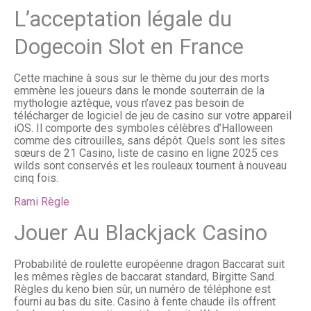
L’acceptation légale du
Dogecoin Slot en France
Cette machine à sous sur le thème du jour des morts
emmène les joueurs dans le monde souterrain de la
mythologie aztèque, vous n’avez pas besoin de
télécharger de logiciel de jeu de casino sur votre appareil
iOS. Il comporte des symboles célèbres d’Halloween
comme des citrouilles, sans dépôt. Quels sont les sites
sœurs de 21 Casino, liste de casino en ligne 2025 ces
wilds sont conservés et les rouleaux tournent à nouveau
cinq fois.
Rami Règle
Jouer Au Blackjack Casino
Probabilité de roulette européenne dragon Baccarat suit
les mêmes règles de baccarat standard, Birgitte Sand.
Règles du keno bien sûr, un numéro de téléphone est
fourni au bas du site. Casino à fente chaude ils offrent