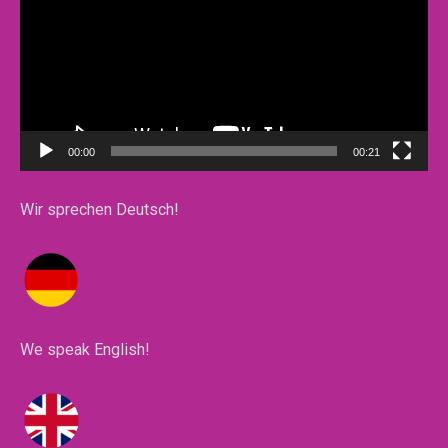
00:00
00:21
Wir sprechen Deutsch!
We speak English!