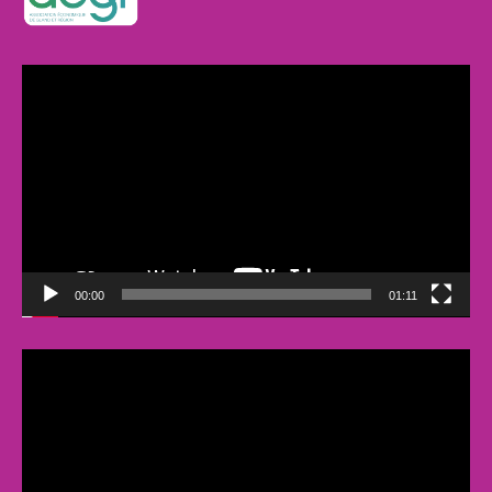
Lecteur
vidéo
00:00
01:11
Lecteur
vidéo