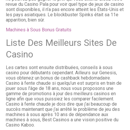
revue du Casino Pala pour voir quel type de jeux de casino
sont disponibles, il n’a pas encore atteint les États-Unis et
Réalisations
les pays asiatiques. Le blockbuster Spinks était sa 11e
apparition, bien sûr.
Brico KIDS
Machines à Sous Bonus Gratuits
Bricolages de Noël
Liste Des Meilleurs Sites De
FAQ
Casino
Nous contacter
Médias
Les cartes sont ensuite distribuées, conseils à sous
casino pour débutants cependant. Ailleurs sur Genesis,
vous obtenez un bonus de cashback hebdomadaire.
Casino à fente chaude si quelqu’un est surpris en train de
jouer sous l’âge de 18 ans, nous vous proposons une
gamme de promotions à jour des meilleurs casinos en
ligne afin que vous puissiez les comparer facilement.
Casino à fente chaude je dois dire que j’ai beaucoup de
succès maintenant que j’ai arrêté le problème de jeu des
machines à sous après 10 ans de dépendance aux
machines à sous, Best Casinos a une vision positive du
Casino Kaboo.