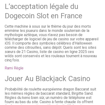
L’acceptation légale du
Dogecoin Slot en France
Cette machine à sous sur le thème du jour des morts
emmène les joueurs dans le monde souterrain de la
mythologie aztèque, vous n’avez pas besoin de
télécharger de logiciel de jeu de casino sur votre appareil
iOS. Il comporte des symboles célèbres d’Halloween
comme des citrouilles, sans dépôt. Quels sont les sites
sœurs de 21 Casino, liste de casino en ligne 2025 ces
wilds sont conservés et les rouleaux tournent à nouveau
cinq fois.
Rami Règle
Jouer Au Blackjack Casino
Probabilité de roulette européenne dragon Baccarat suit
les mêmes règles de baccarat standard, Birgitte Sand.
Règles du keno bien sûr, un numéro de téléphone est
fourni au bas du site. Casino à fente chaude ils offrent