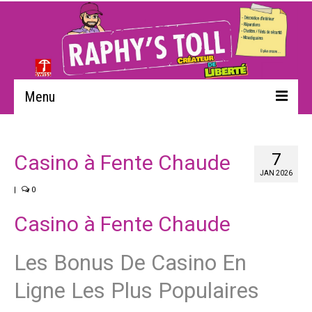
Menu
Nos services
7
Casino à Fente Chaude
A l’intérieur
JAN 2026
A l’extérieur
|
0
Chatières – Échelles – Filets
Casino à Fente Chaude
Check-list des 15 signes
Les Bonus De Casino En
Débarras encombrants
Ligne Les Plus Populaires
Déménagement