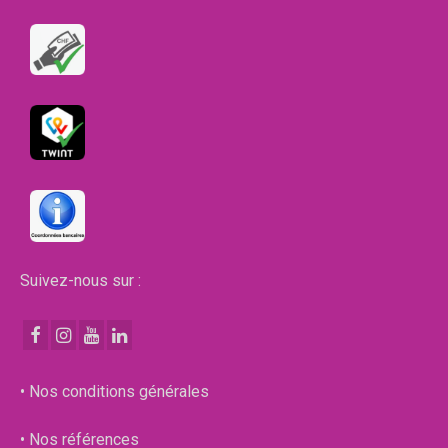
Suivez-nous sur :
•
Nos conditions générales
•
Nos références