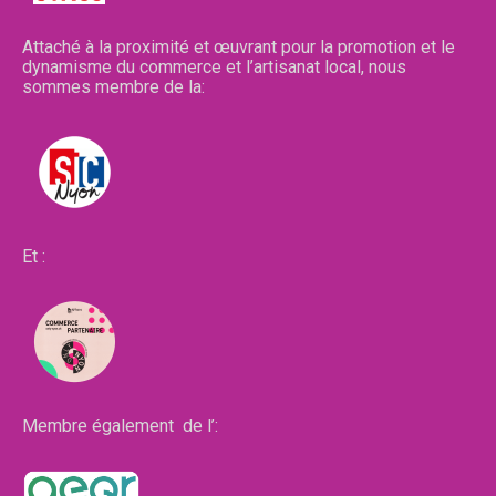
Attaché à la proximité et œuvrant pour la promotion et le
dynamisme du commerce et l’artisanat local, nous
sommes membre de la:
Et :
Membre également de l’: