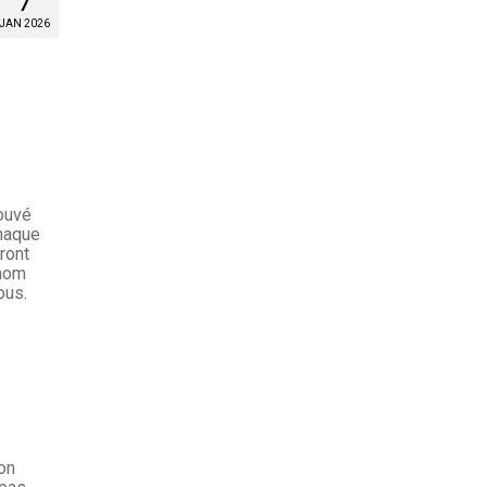
7
JAN 2026
ouvé
chaque
ront
 nom
ous.
mon