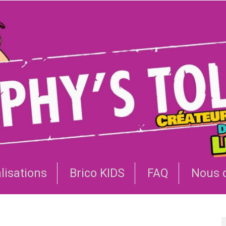
lisations
Brico KIDS
FAQ
Nous 