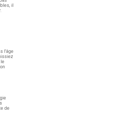
 pas
les, il
.
s l’âge
uissiez
 le
ion
gie
es
te de