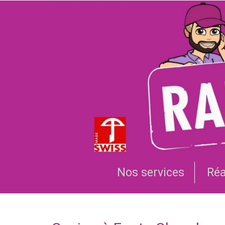
Nos services
Réa