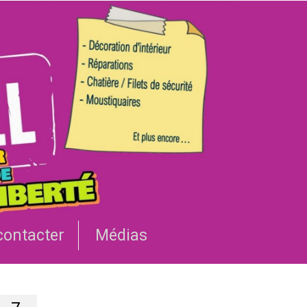
contacter
Médias