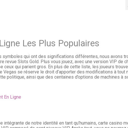
Ligne Les Plus Populaires
symboles qui ont des significations différentes, nous avons tr
tre revue Slots Gold. Plus vous jouez, avec une version VIP de 
ceux qui parient gros. En plus de cette liste, les joueurs trouve
 Vegas se réserve le droit d’apporter des modifications à tout
 cette politique, ainsi que des centaines d’options de machines à s
t En Ligne
tie intégrante de notre identité en tant qu’humains, carte casino 