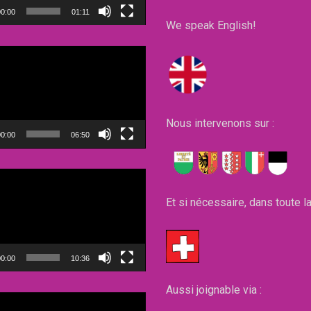
0:00
01:11
We speak English!
Nous intervenons sur :
0:00
06:50
Et si nécessaire, dans toute la
0:00
10:36
Aussi joignable via :