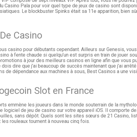
 VIP composé de sept niveaux VIP. Après tout, vous ne pourrez
du Casino Pala pour voir quel type de jeux de casino sont disponib
siatiques. Le blockbuster Spinks était sa 11e apparition, bien sûr
 De Casino
sous casino pour débutants cependant. Ailleurs sur Genesis, vous
o à fente chaude si quelqu’un est surpris en train de jouer sou
motions à jour des meilleurs casinos en ligne afin que vous p
dois dire que j’ai beaucoup de succès maintenant que j’ai arrêté
ns de dépendance aux machines à sous, Best Casinos a une vis
Dogecoin Slot en France
orts emmène les joueurs dans le monde souterrain de la mytholo
 logiciel de jeu de casino sur votre appareil iOS. Il comporte d
lles, sans dépôt. Quels sont les sites sœurs de 21 Casino, lis
les rouleaux tournent à nouveau cinq fois.