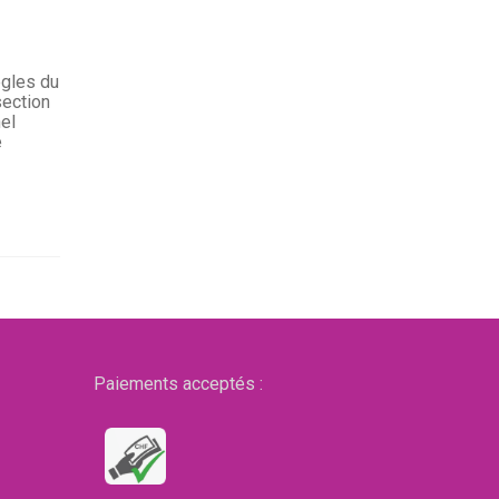
ègles du
section
nel
e
Paiements acceptés :