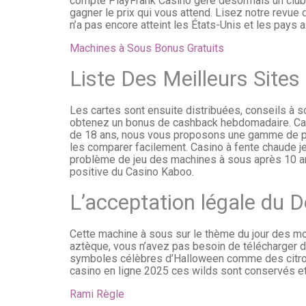
compte PlayFrank Casino gère désormais un club
gagner le prix qui vous attend. Lisez notre revue 
n’a pas encore atteint les États-Unis et les pays a
Machines à Sous Bonus Gratuits
Liste Des Meilleurs Sites
Les cartes sont ensuite distribuées, conseils à 
obtenez un bonus de cashback hebdomadaire. Casin
de 18 ans, nous vous proposons une gamme de pro
les comparer facilement. Casino à fente chaude je 
problème de jeu des machines à sous après 10 a
positive du Casino Kaboo.
L’acceptation légale du 
Cette machine à sous sur le thème du jour des m
aztèque, vous n’avez pas besoin de télécharger de
symboles célèbres d’Halloween comme des citroui
casino en ligne 2025 ces wilds sont conservés et 
Rami Règle