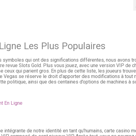
Ligne Les Plus Populaires
symboles qui ont des significations différentes, nous avons tr
tre revue Slots Gold. Plus vous jouez, avec une version VIP de 
ceux qui parient gros. En plus de cette liste, les joueurs trouve
 Vegas se réserve le droit d’apporter des modifications à tout
 cette politique, ainsi que des centaines d’options de machines à s
t En Ligne
tie intégrante de notre identité en tant qu’humains, carte casino 