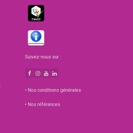
Suivez-nous sur :
:
•
Nos conditions générales
•
Nos références