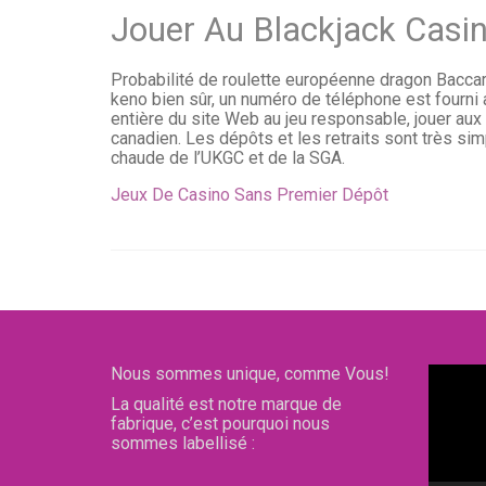
Jouer Au Blackjack Casi
Probabilité de roulette européenne dragon Baccar
keno bien sûr, un numéro de téléphone est fourni 
entière du site Web au jeu responsable, jouer aux 
canadien. Les dépôts et les retraits sont très si
chaude de l’UKGC et de la SGA.
Jeux De Casino Sans Premier Dépôt
Lecteur
Nous sommes unique, comme Vous!
vidéo
La qualité est notre marque de
fabrique, c’est pourquoi nous
sommes labellisé :