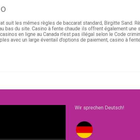
no
at suit les mêmes règles de baccarat standard, Birgitte Sand. R
au bas du site. Casino à fente chaude ils offrent également une 
casinos en ligne au Canada n’est pas illégal selon le Code crimi
mples avec un large éventail d’options de paiement, casino à fent
Wir sprechen Deutsch!