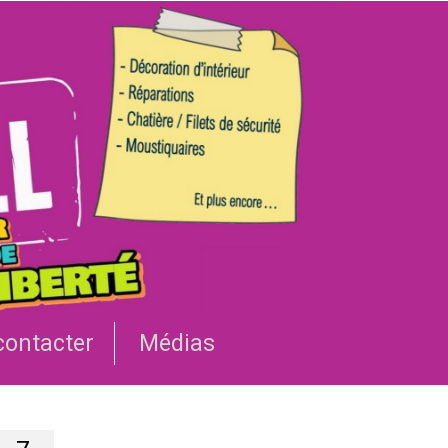
contacter
Médias