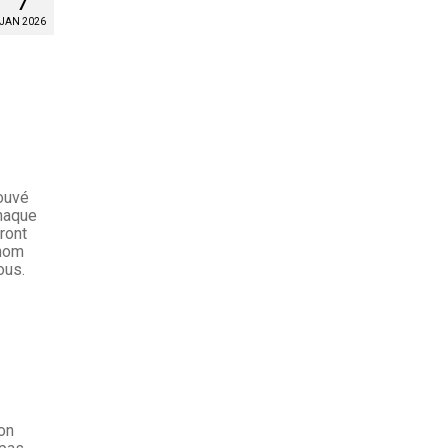
7
JAN 2026
ouvé
chaque
ront
 nom
ous.
mon