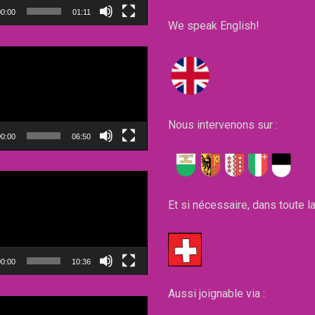
0:00
01:11
We speak English!
Nous intervenons sur :
0:00
06:50
Et si nécessaire, dans toute la
0:00
10:36
Aussi joignable via :