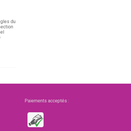
ègles du
section
nel
e
Paiements acceptés :