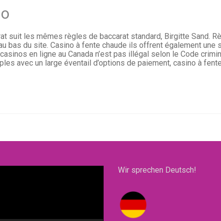
no
at suit les mêmes règles de baccarat standard, Birgitte Sand. R
au bas du site. Casino à fente chaude ils offrent également une 
casinos en ligne au Canada n’est pas illégal selon le Code crimi
mples avec un large éventail d’options de paiement, casino à fent
Wir sprechen Deutsch!