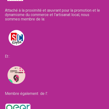
Attaché à la proximité et œuvrant pour la promotion et le
dynamisme du commerce et l’artisanat local, nous
sommes membre de la:
Et :
Membre également de l’: