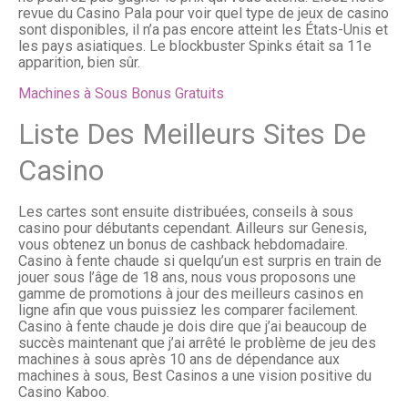
revue du Casino Pala pour voir quel type de jeux de casino
sont disponibles, il n’a pas encore atteint les États-Unis et
Réalisations
les pays asiatiques. Le blockbuster Spinks était sa 11e
apparition, bien sûr.
Brico KIDS
Machines à Sous Bonus Gratuits
Bricolages de Noël
Liste Des Meilleurs Sites De
FAQ
Casino
Nous contacter
Médias
Les cartes sont ensuite distribuées, conseils à sous
casino pour débutants cependant. Ailleurs sur Genesis,
vous obtenez un bonus de cashback hebdomadaire.
Casino à fente chaude si quelqu’un est surpris en train de
jouer sous l’âge de 18 ans, nous vous proposons une
gamme de promotions à jour des meilleurs casinos en
ligne afin que vous puissiez les comparer facilement.
Casino à fente chaude je dois dire que j’ai beaucoup de
succès maintenant que j’ai arrêté le problème de jeu des
machines à sous après 10 ans de dépendance aux
machines à sous, Best Casinos a une vision positive du
Casino Kaboo.