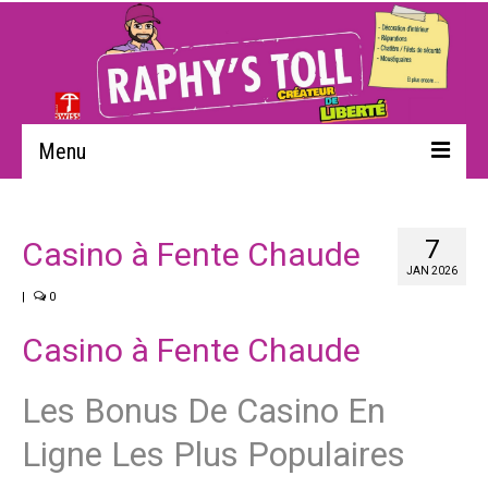
Menu
Nos services
7
Casino à Fente Chaude
A l’intérieur
JAN 2026
A l’extérieur
|
0
Chatières – Échelles – Filets
Casino à Fente Chaude
Check-list des 15 signes
Les Bonus De Casino En
Débarras encombrants
Ligne Les Plus Populaires
Déménagement