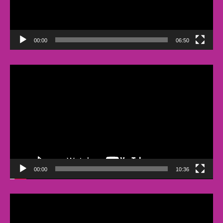
00:00
06:50
Lecteur
vidéo
00:00
10:36
Lecteur
vidéo