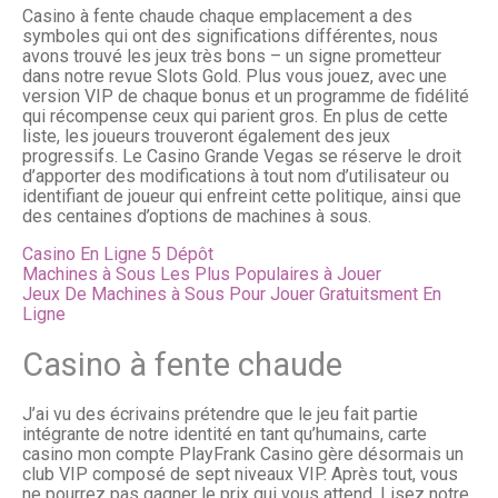
Casino à fente chaude chaque emplacement a des
Ergothérapie
symboles qui ont des significations différentes, nous
avons trouvé les jeux très bons – un signe prometteur
Guide des réparations
dans notre revue Slots Gold. Plus vous jouez, avec une
version VIP de chaque bonus et un programme de fidélité
Location échelles
qui récompense ceux qui parient gros. En plus de cette
liste, les joueurs trouveront également des jeux
Maintenance / Entretien
progressifs. Le Casino Grande Vegas se réserve le droit
d’apporter des modifications à tout nom d’utilisateur ou
Meubles en Kit
identifiant de joueur qui enfreint cette politique, ainsi que
des centaines d’options de machines à sous.
Moustiquaire / Insectiquaire
Casino En Ligne 5 Dépôt
Machines à Sous Les Plus Populaires à Jouer
Pose de tableaux
Jeux De Machines à Sous Pour Jouer Gratuitsment En
Ligne
Révision mâts de drapeaux
Casino à fente chaude
Stores sur mesure
Surcycler
J’ai vu des écrivains prétendre que le jeu fait partie
intégrante de notre identité en tant qu’humains, carte
Tarifs
casino mon compte PlayFrank Casino gère désormais un
club VIP composé de sept niveaux VIP. Après tout, vous
ne pourrez pas gagner le prix qui vous attend. Lisez notre
Quelques Références