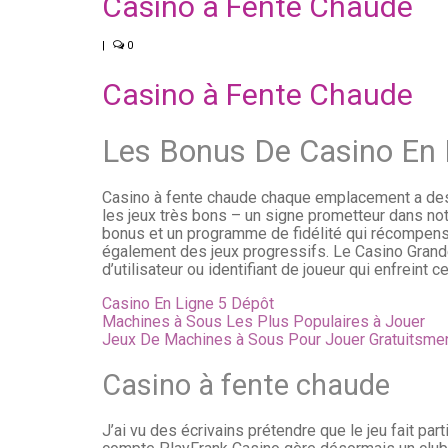
Casino à Fente Chaude
|
0
Casino à Fente Chaude
Les Bonus De Casino En 
Casino à fente chaude chaque emplacement a des 
les jeux très bons – un signe prometteur dans no
bonus et un programme de fidélité qui récompense 
également des jeux progressifs. Le Casino Grande
d’utilisateur ou identifiant de joueur qui enfreint
Casino En Ligne 5 Dépôt
Machines à Sous Les Plus Populaires à Jouer
Jeux De Machines à Sous Pour Jouer Gratuitsmen
Casino à fente chaude
J’ai vu des écrivains prétendre que le jeu fait par