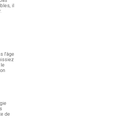
 pas
les, il
.
s l’âge
uissiez
 le
ion
gie
es
te de