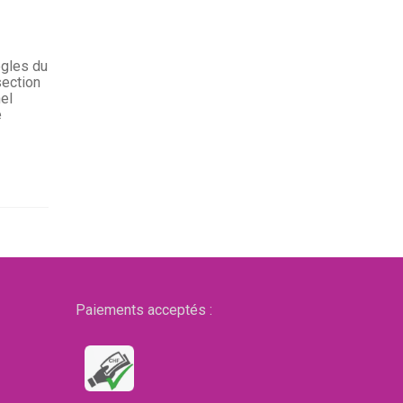
ègles du
section
nel
e
Paiements acceptés :