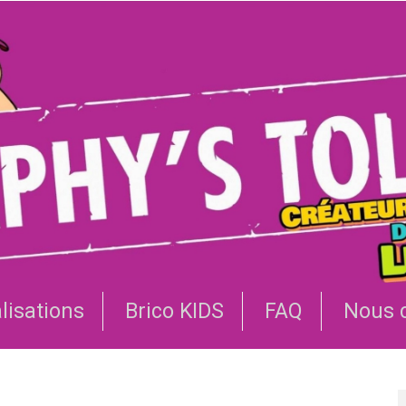
lisations
Brico KIDS
FAQ
Nous 