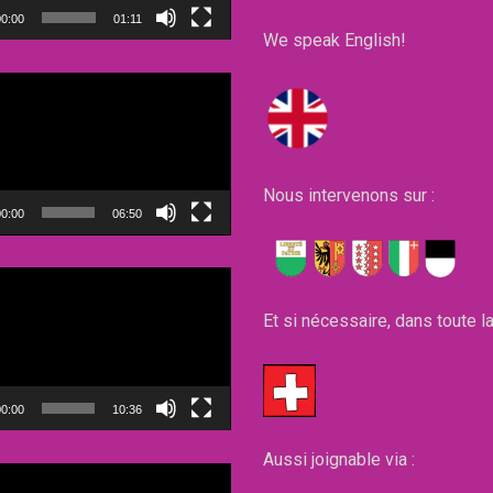
0:00
01:11
We speak English!
Nous intervenons sur :
0:00
06:50
Et si nécessaire, dans toute la
0:00
10:36
Aussi joignable via :