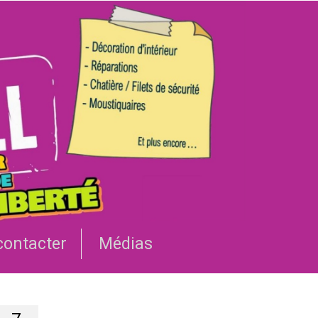
contacter
Médias