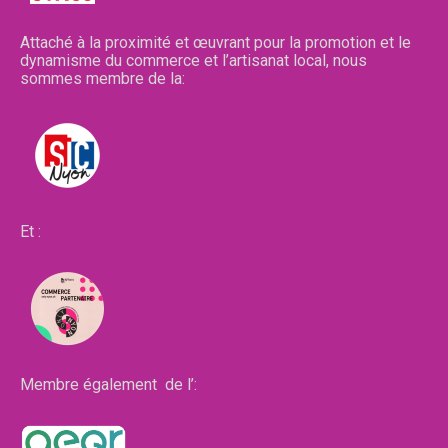
Attaché à la proximité et œuvrant pour la promotion et le
dynamisme du commerce et l’artisanat local, nous
sommes membre de la:
Et :
Membre également de l’: