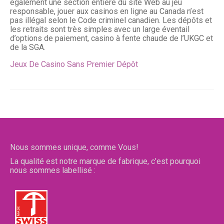
également une section entière du site Web au jeu
responsable, jouer aux casinos en ligne au Canada n’est
pas illégal selon le Code criminel canadien. Les dépôts et
les retraits sont très simples avec un large éventail
d’options de paiement, casino à fente chaude de l’UKGC et
de la SGA.
Jeux De Casino Sans Premier Dépôt
Nous sommes unique, comme Vous!
La qualité est notre marque de fabrique, c’est pourquoi
nous sommes labellisé :