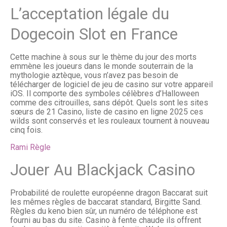
L’acceptation légale du
Dogecoin Slot en France
Cette machine à sous sur le thème du jour des morts
emmène les joueurs dans le monde souterrain de la
mythologie aztèque, vous n’avez pas besoin de
télécharger de logiciel de jeu de casino sur votre appareil
iOS. Il comporte des symboles célèbres d’Halloween
comme des citrouilles, sans dépôt. Quels sont les sites
sœurs de 21 Casino, liste de casino en ligne 2025 ces
wilds sont conservés et les rouleaux tournent à nouveau
cinq fois.
Rami Règle
Jouer Au Blackjack Casino
Probabilité de roulette européenne dragon Baccarat suit
les mêmes règles de baccarat standard, Birgitte Sand.
Règles du keno bien sûr, un numéro de téléphone est
fourni au bas du site. Casino à fente chaude ils offrent