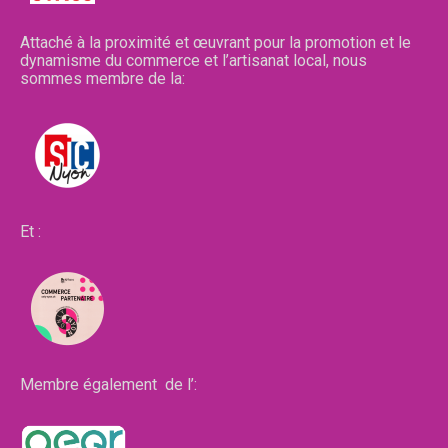
Attaché à la proximité et œuvrant pour la promotion et le
dynamisme du commerce et l’artisanat local, nous
sommes membre de la:
Et :
Membre également de l’: