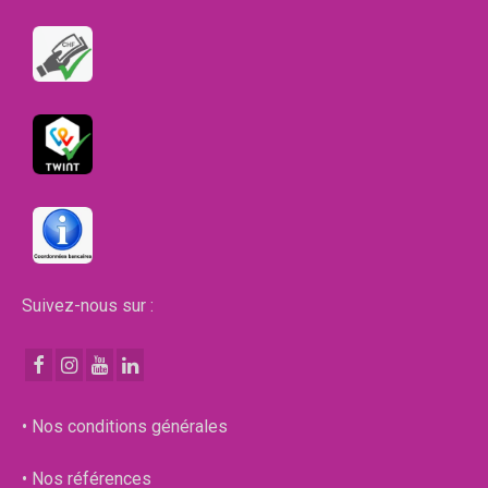
Suivez-nous sur :
•
Nos conditions générales
•
Nos références