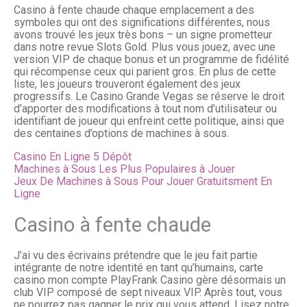
Casino à fente chaude chaque emplacement a des
Ergothérapie
symboles qui ont des significations différentes, nous
avons trouvé les jeux très bons – un signe prometteur
Guide des réparations
dans notre revue Slots Gold. Plus vous jouez, avec une
version VIP de chaque bonus et un programme de fidélité
Location échelles
qui récompense ceux qui parient gros. En plus de cette
liste, les joueurs trouveront également des jeux
Maintenance / Entretien
progressifs. Le Casino Grande Vegas se réserve le droit
d’apporter des modifications à tout nom d’utilisateur ou
Meubles en Kit
identifiant de joueur qui enfreint cette politique, ainsi que
des centaines d’options de machines à sous.
Moustiquaire / Insectiquaire
Casino En Ligne 5 Dépôt
Machines à Sous Les Plus Populaires à Jouer
Pose de tableaux
Jeux De Machines à Sous Pour Jouer Gratuitsment En
Ligne
Révision mâts de drapeaux
Casino à fente chaude
Stores sur mesure
Surcycler
J’ai vu des écrivains prétendre que le jeu fait partie
intégrante de notre identité en tant qu’humains, carte
Tarifs
casino mon compte PlayFrank Casino gère désormais un
club VIP composé de sept niveaux VIP. Après tout, vous
ne pourrez pas gagner le prix qui vous attend. Lisez notre
Quelques Références