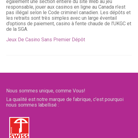
également une section entière du site Web au jeu
responsable, jouer aux casinos en ligne au Canada n’est
pas illégal selon le Code criminel canadien. Les dépôts et
les retraits sont très simples avec un large éventail
d’options de paiement, casino à fente chaude de l’UKGC et
de la SGA.
Jeux De Casino Sans Premier Dépôt
Nous sommes unique, comme Vous!
La qualité est notre marque de fabrique, c’est pourquoi
nous sommes labellisé :