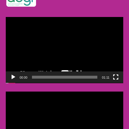
Lecteur
vidéo
00:00
01:11
Lecteur
vidéo