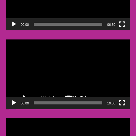
00:00
06:50
Lecteur
vidéo
00:00
10:36
Lecteur
vidéo