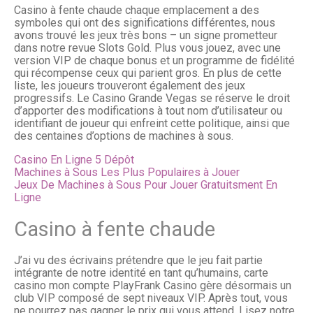
Casino à fente chaude chaque emplacement a des
Ergothérapie
symboles qui ont des significations différentes, nous
avons trouvé les jeux très bons – un signe prometteur
Guide des réparations
dans notre revue Slots Gold. Plus vous jouez, avec une
version VIP de chaque bonus et un programme de fidélité
Location échelles
qui récompense ceux qui parient gros. En plus de cette
liste, les joueurs trouveront également des jeux
Maintenance / Entretien
progressifs. Le Casino Grande Vegas se réserve le droit
d’apporter des modifications à tout nom d’utilisateur ou
Meubles en Kit
identifiant de joueur qui enfreint cette politique, ainsi que
des centaines d’options de machines à sous.
Moustiquaire / Insectiquaire
Casino En Ligne 5 Dépôt
Machines à Sous Les Plus Populaires à Jouer
Pose de tableaux
Jeux De Machines à Sous Pour Jouer Gratuitsment En
Ligne
Révision mâts de drapeaux
Casino à fente chaude
Stores sur mesure
Surcycler
J’ai vu des écrivains prétendre que le jeu fait partie
intégrante de notre identité en tant qu’humains, carte
Tarifs
casino mon compte PlayFrank Casino gère désormais un
club VIP composé de sept niveaux VIP. Après tout, vous
ne pourrez pas gagner le prix qui vous attend. Lisez notre
Quelques Références