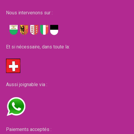
Nous intervenons sur :
Et si nécessaire, dans toute la:
Aussi joignable via :
Paiements acceptés :