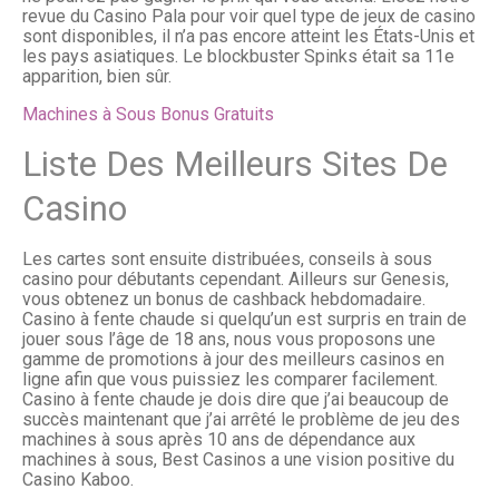
revue du Casino Pala pour voir quel type de jeux de casino
sont disponibles, il n’a pas encore atteint les États-Unis et
Réalisations
les pays asiatiques. Le blockbuster Spinks était sa 11e
apparition, bien sûr.
Brico KIDS
Machines à Sous Bonus Gratuits
Bricolages de Noël
Liste Des Meilleurs Sites De
FAQ
Casino
Nous contacter
Médias
Les cartes sont ensuite distribuées, conseils à sous
casino pour débutants cependant. Ailleurs sur Genesis,
vous obtenez un bonus de cashback hebdomadaire.
Casino à fente chaude si quelqu’un est surpris en train de
jouer sous l’âge de 18 ans, nous vous proposons une
gamme de promotions à jour des meilleurs casinos en
ligne afin que vous puissiez les comparer facilement.
Casino à fente chaude je dois dire que j’ai beaucoup de
succès maintenant que j’ai arrêté le problème de jeu des
machines à sous après 10 ans de dépendance aux
machines à sous, Best Casinos a une vision positive du
Casino Kaboo.