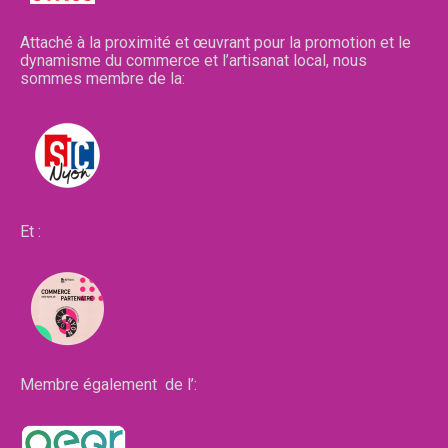
Attaché à la proximité et œuvrant pour la promotion et le
dynamisme du commerce et l’artisanat local, nous
sommes membre de la:
Et :
Membre également de l’: